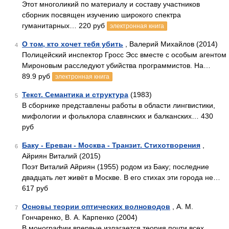
Этот многоликий по материалу и составу участников
сборник посвящен изучению широкого спектра
гуманитарных… 220 руб
электронная книга
О том, кто хочет тебя убить
, Валерий Михайлов (2014)
4
Полицейский инспектор Гросс Эсс вместе с особым агентом
Мироновым расследуют убийства программистов. На…
89.9 руб
электронная книга
Текст. Семантика и структура
(1983)
5
В сборнике представлены работы в области лингвистики,
мифологии и фольклора славянских и балканских… 430
руб
Баку - Ереван - Москва - Транзит. Стихотворения
,
6
Айриян Виталий (2015)
Поэт Виталий Айриян (1955) родом из Баку; последние
двадцать лет живёт в Москве. В его стихах эти города не…
617 руб
Основы теории оптических волноводов
, А. М.
7
Гончаренко, В. А. Карпенко (2004)
В монографии впервые излагается теория почти всех