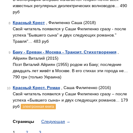
известных регулярных диэлектрических волноводов… 490
руб
Красный Крест
, Филипенко Саша (2018)
8
Свой читатель появился у Саши Филипенко сразу - после
успеха "Бывшего сына" и двух следующих романов."
Травля"… 483 руб
Баку - Ереван - Москва - Транзит. Стихотворения
,
9
Айриян Виталий (2015)
Поэт Виталий Айриян (1955) родом из Баку; последние
двадцать лет живёт в Москве. В его стихах эти города не…
790 грн (только Украина)
Красный Крест. Роман
, Саша Филипенко (2016)
10
Свой читатель появился у Саши Филипенко сразу – после
успеха «Бывшего сына» и двух следующих романов… 179
руб
электронная книга
Страницы
Следующая
→
1
2
3