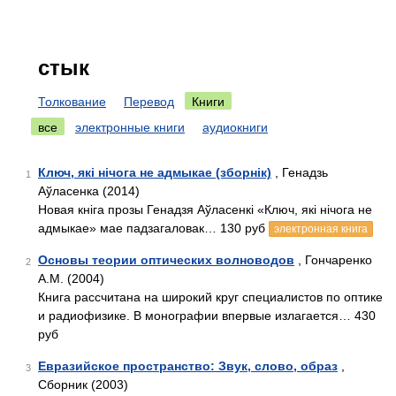
стык
Толкование
Перевод
Книги
все
электронные книги
аудиокниги
Ключ, які нічога не адмыкае (зборнік)
, Генадзь
1
Аўласенка (2014)
Новая кніга прозы Генадзя Аўласенкі «Ключ, які нічога не
адмыкае» мае падзагаловак… 130 руб
электронная книга
Основы теории оптических волноводов
, Гончаренко
2
А.М. (2004)
Книга рассчитана на широкий круг специалистов по оптике
и радиофизике. В монографии впервые излагается… 430
руб
Евразийское пространство: Звук, слово, образ
,
3
Сборник (2003)