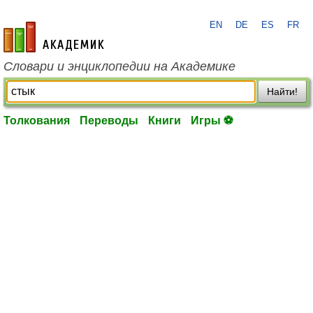
EN
DE
ES
FR
academic.ru
Словари и энциклопедии на Академике
Найти!
Толкования
Переводы
Книги
Игры ⚽