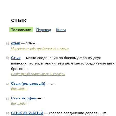
стык
Толкование
Перевод
Книги
стык
— с/тык/ …
61
Морфемно-орфографический словарь
Стык
— место соединения по боевому фронту двух
62
воинских частей; в плотничьем деле место соединения двух
бревен …
Популярный политический словарь
Стык (рельсовый)
— …
63
Википедия
Стык морфем
— …
64
Википедия
СТЫК ЗУБЧАТЫЙ
— клеевое соединение деревянных
65