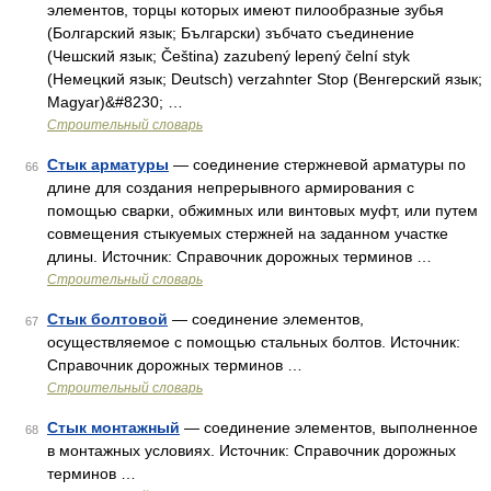
элементов, торцы которых имеют пилообразные зубья
(Болгарский язык; Български) зъбчато съединение
(Чешский язык; Čeština) zazubený lepený čelní styk
(Немецкий язык; Deutsch) verzahnter Stop (Венгерский язык;
Magyar)&#8230; …
Строительный словарь
Стык арматуры
— соединение стержневой арматуры по
66
длине для создания непрерывного армирования с
помощью сварки, обжимных или винтовых муфт, или путем
совмещения стыкуемых стержней на заданном участке
длины. Источник: Справочник дорожных терминов …
Строительный словарь
Стык болтовой
— соединение элементов,
67
осуществляемое с помощью стальных болтов. Источник:
Справочник дорожных терминов …
Строительный словарь
Стык монтажный
— соединение элементов, выполненное
68
в монтажных условиях. Источник: Справочник дорожных
терминов …