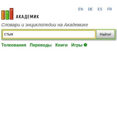
EN
DE
ES
FR
academic.ru
Словари и энциклопедии на Академике
Найти!
Толкования
Переводы
Книги
Игры ⚽