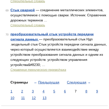
Строительный словарь
Стык сварной
— соединение металлических элементов,
69
осуществляемое с помощью сварки. Источник: Справочник
дорожных терминов …
Строительный словарь
преобразовательный стык устройств передачи
70
сигнала данных
— преобразовательный стык Ндп
.модельный стык Стык устройств передачи сигнала данных,
через который осуществляется взаимодействие между
устройством преобразования сигнала данных и одним из
следующих устройств: устройством управления
устройства&#8230; …
Справочник технического переводчика
Страницы
←
Предыдущая
Следующая
→
1
2
3
4
5
6
7
8
9
10
11
12
13