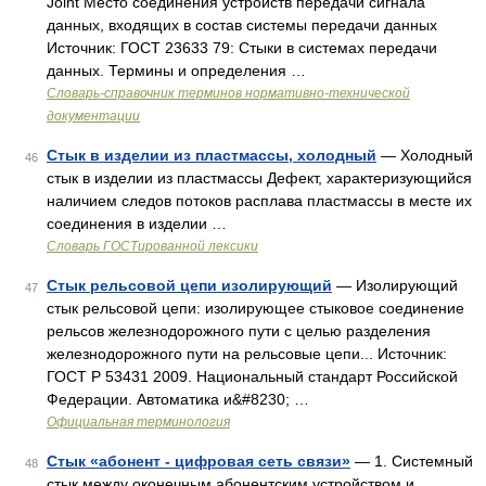
Joint Место соединения устройств передачи сигнала
данных, входящих в состав системы передачи данных
Источник: ГОСТ 23633 79: Стыки в системах передачи
данных. Термины и определения …
Словарь-справочник терминов нормативно-технической
документации
Стык в изделии из пластмассы, холодный
— Холодный
46
стык в изделии из пластмассы Дефект, характеризующийся
наличием следов потоков расплава пластмассы в месте их
соединения в изделии …
Словарь ГОСТированной лексики
Стык рельсовой цепи изолирующий
— Изолирующий
47
стык рельсовой цепи: изолирующее стыковое соединение
рельсов железнодорожного пути с целью разделения
железнодорожного пути на рельсовые цепи... Источник:
ГОСТ Р 53431 2009. Национальный стандарт Российской
Федерации. Автоматика и&#8230; …
Официальная терминология
Стык «абонент - цифровая сеть связи»
— 1. Системный
48
стык между оконечным абонентским устройством и