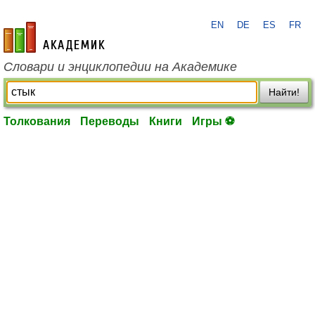
EN
DE
ES
FR
academic.ru
Словари и энциклопедии на Академике
Найти!
Толкования
Переводы
Книги
Игры ⚽