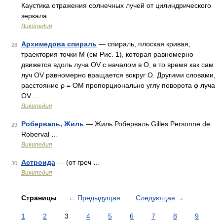
Каустика отражения солнечных лучей от цилиндрического
зеркала …
Википедия
Архимедова спираль
— спираль, плоская кривая,
28
траектория точки M (см Рис. 1), которая равномерно
движется вдоль луча OV с началом в O, в то время как сам
луч OV равномерно вращается вокруг O. Другими словами,
расстояние ρ = OM пропорционально углу поворота φ луча
OV …
Википедия
Роберваль, Жиль
— Жиль Роберваль Gilles Personne de
29
Roberval …
Википедия
Астроида
— (от греч …
30
Википедия
Страницы
←
Предыдущая
Следующая
→
1
2
3
4
5
6
7
8
9