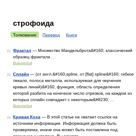
строфоида
Толкование
Перевод
Книги
Фрактал
— Множество Мандельброта&#160; классический
21
образец фрактала …
Википедия
Сплайн
— (от англ.&#160;spline, от [flat] spline&#160; гибкое
22
лекало, полоса металла, используемая для черчения
кривых линий)&#160; функция, область определения
которой разбита на конечное число отрезков, на каждом из
которых сплайн совпадает с некоторым&#8230; …
Википедия
Кривая Коха
— В этой статье не хватает ссылок на
23
источники информации. Информация должна быть
проверяема, иначе она может быть поставлена под