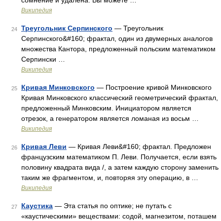
сомнение и удалена. Вы можете …
Википедия
Треугольник Серпинского
— Треугольник
24
Серпинского&#160; фрактал, один из двумерных аналогов
множества Кантора, предложенный польским математиком
Серпински …
Википедия
Кривая Минковского
— Построение кривой Минковского
25
Кривая Минковского классический геометрический фрактал,
предложенный Минковским. Инициатором является
отрезок, а генератором является ломаная из восьм …
Википедия
Кривая Леви
— Кривая Леви&#160; фрактал. Предложен
26
французским математиком П. Леви. Получается, если взять
половину квадрата вида /, а затем каждую сторону заменить
таким же фрагментом, и, повторяя эту операцию, в …
Википедия
Каустика
— Эта статья по оптике; не путать с
27
«каустическими» веществами: содой, магнезитом, поташем