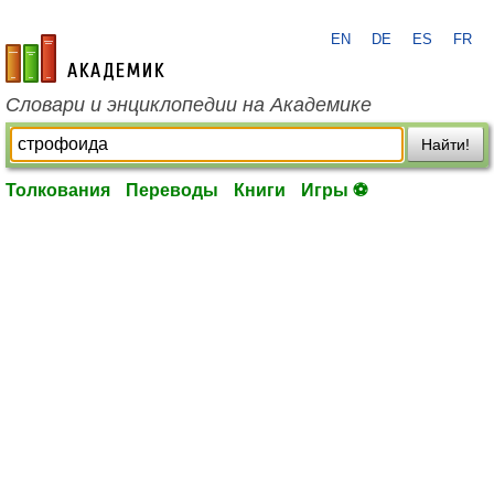
EN
DE
ES
FR
academic.ru
Словари и энциклопедии на Академике
Найти!
Толкования
Переводы
Книги
Игры ⚽