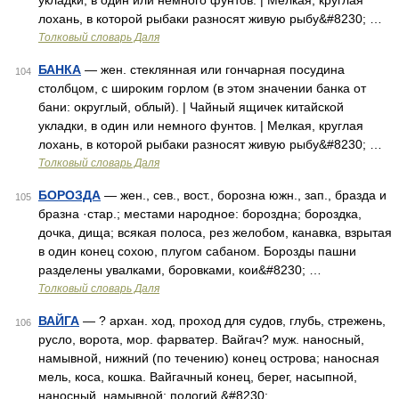
укладки, в один или немного фунтов. | Мелкая, круглая
лохань, в которой рыбаки разносят живую рыбу&#8230; …
Толковый словарь Даля
БАНКА
— жен. стеклянная или гончарная посудина
104
столбцом, с широким горлом (в этом значении банка от
бани: округлый, облый). | Чайный ящичек китайской
укладки, в один или немного фунтов. | Мелкая, круглая
лохань, в которой рыбаки разносят живую рыбу&#8230; …
Толковый словарь Даля
БОРОЗДА
— жен., сев., вост., борозна южн., зап., бразда и
105
бразна ·стар.; местами народное: бороздна; бороздка,
дочка, дища; всякая полоса, рез желобом, канавка, взрытая
в один конец сохою, плугом сабаном. Борозды пашни
разделены увалками, боровками, кои&#8230; …
Толковый словарь Даля
ВАЙГА
— ? архан. ход, проход для судов, глубь, стрежень,
106
русло, ворота, мор. фарватер. Вайгач? муж. наносный,
намывной, нижний (по течению) конец острова; наносная
мель, коса, кошка. Вайгачный конец, берег, насыпной,
наносный, намывной; пологий,&#8230; …