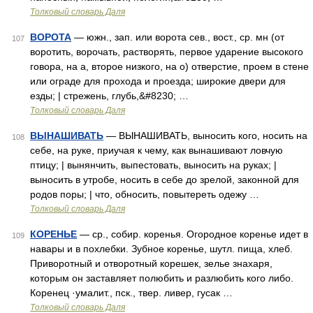
Толковый словарь Даля
ВОРОТА
— южн., зап. или ворота сев., вост., ср. мн (от
107
воротить, ворочать, растворять, первое ударение высокого
говора, на а, второе низкого, на о) отверстие, проем в стене
или ограде для прохода и проезда; широкие двери для
езды; | стрежень, глубь,&#8230; …
Толковый словарь Даля
ВЫНАШИВАТЬ
— ВЫНАШИВАТЬ, выносить кого, носить на
108
себе, на руке, приучая к чему, как вынашивают ловчую
птицу; | вынянчить, выпестовать, выносить на руках; |
выносить в утробе, носить в себе до зрелой, законной для
родов поры; | что, обносить, повытереть одежу …
Толковый словарь Даля
КОРЕНЬЕ
— ср., собир. коренья. Огородное коренье идет в
109
навары и в похлебки. Зубное коренье, шутл. пища, хлеб.
Приворотный и отворотный корешек, зелье знахаря,
которым он заставляет полюбить и разлюбить кого либо.
Коренец ·умалит., пск., твер. ливер, гусак …
Толковый словарь Даля