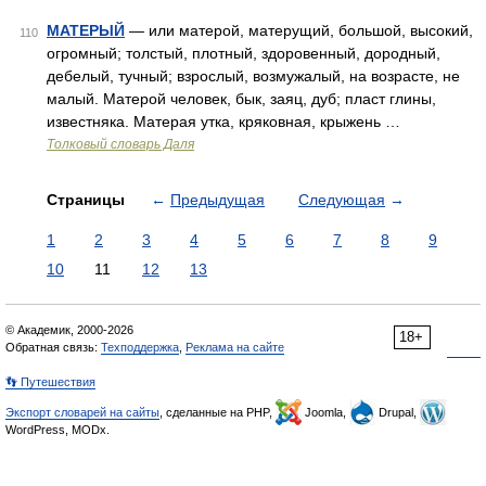
МАТЕРЫЙ
— или матерой, матерущий, большой, высокий,
110
огромный; толстый, плотный, здоровенный, дородный,
дебелый, тучный; взрослый, возмужалый, на возрасте, не
малый. Матерой человек, бык, заяц, дуб; пласт глины,
известняка. Матерая утка, кряковная, крыжень …
Толковый словарь Даля
Страницы
←
Предыдущая
Следующая
→
1
2
3
4
5
6
7
8
9
10
11
12
13
© Академик, 2000-2026
18+
Обратная связь:
Техподдержка
,
Реклама на сайте
👣 Путешествия
Экспорт словарей на сайты
, сделанные на PHP,
Joomla,
Drupal,
WordPress, MODx.