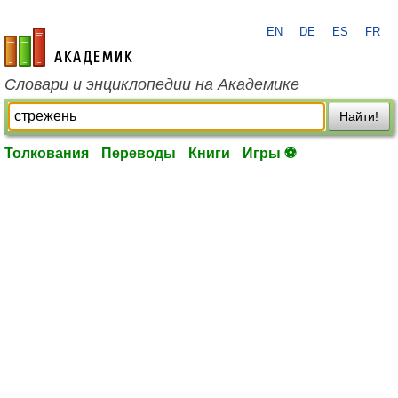
EN
DE
ES
FR
academic.ru
Словари и энциклопедии на Академике
Найти!
Толкования
Переводы
Книги
Игры ⚽