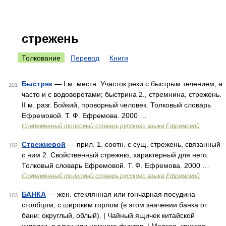
стрежень
Толкование
Перевод
Книги
Быстряк
— I м. местн. Участок реки с быстрым течением, а
101
часто и с водоворотами; быстрина 2., стремнина, стрежень.
II м. разг. Бойкий, проворный человек. Толковый словарь
Ефремовой. Т. Ф. Ефремова. 2000 …
Современный толковый словарь русского языка Ефремовой
Стрежневой
— прил. 1. соотн. с сущ. стрежень, связанный
102
с ним 2. Свойственный стрежню, характерный для него.
Толковый словарь Ефремовой. Т. Ф. Ефремова. 2000 …
Современный толковый словарь русского языка Ефремовой
БАНКА
— жен. стеклянная или гончарная посудина
103
столбцом, с широким горлом (в этом значении банка от
бани: округлый, облый). | Чайный ящичек китайской