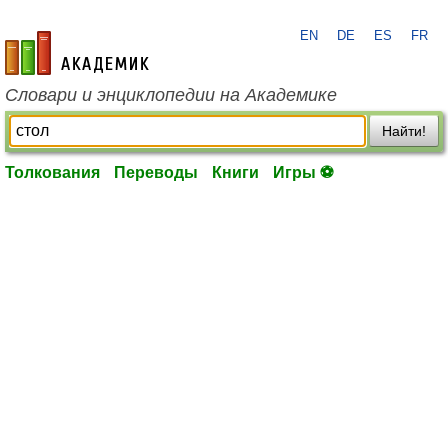
EN
DE
ES
FR
academic.ru
Словари и энциклопедии на Академике
Найти!
Толкования
Переводы
Книги
Игры ⚽