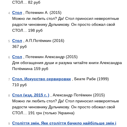
СТОЛ… 82 руб
Стол
, Потемкин А. (2015)
4
Можно ли любить стол? Да! Стол приносил невероятные
радости чиновнику Дульчикову. Он просто обожал свой
СТОЛ… 198 руб
Стол
, А.П.Потёмкин (2016)
5
367 руб
Стол
, Потемкин Александр (2015)
6
Для обогащения души и разума читайте книги Александра
Потёмкина 159 руб
Стол. Искусство сервировки
, Беате Рабе (1999)
7
710 руб
Стол (изд. 2015 г. )
, Александр Потёмкин (2015)
8
Можно ли любить стол? Да! Стол приносил невероятные
радости чиновнику Дульчикову. Он просто обожал свой
СТОЛ… 191 грн (только Украина)
Століття змін. Яке століття бачило найбільше змін і
9