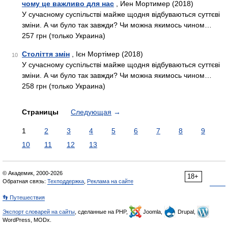
чому це важливо для нас
, Иен Мортимер (2018)
У сучасному суспільстві майже щодня відбуваються суттєві
зміни. А чи було так завжди? Чи можна якимось чином…
257 грн (только Украина)
Століття змін
, Ієн Мортімер (2018)
10
У сучасному суспільстві майже щодня відбуваються суттєві
зміни. А чи було так завжди? Чи можна якимось чином…
258 грн (только Украина)
Страницы
Следующая
→
1
2
3
4
5
6
7
8
9
10
11
12
13
© Академик, 2000-2026
18+
Обратная связь:
Техподдержка
,
Реклама на сайте
👣 Путешествия
Экспорт словарей на сайты
, сделанные на PHP,
Joomla,
Drupal,
WordPress, MODx.