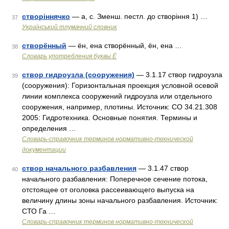
створіннячко
— а, с. Зменш. пестл. до створіння 1) …
37
Український тлумачний словник
створённый
— ён, ена створённый, ён, ена …
38
Словарь употребления буквы Ё
створ гидроузла (сооружения)
— 3.1.17 створ гидроузла
39
(сооружения): Горизонтальная проекция условной осевой
линии комплекса сооружений гидроузла или отдельного
сооружения, например, плотины. Источник: СО 34.21.308
2005: Гидротехника. Основные понятия. Термины и
определения …
Словарь-справочник терминов нормативно-технической
документации
створ начального разбавления
— 3.1.47 створ
40
начального разбавления: Поперечное сечение потока,
отстоящее от оголовка рассеивающего выпуска на
величину длины зоны начального разбавления. Источник:
СТО Га …
Словарь-справочник терминов нормативно-технической