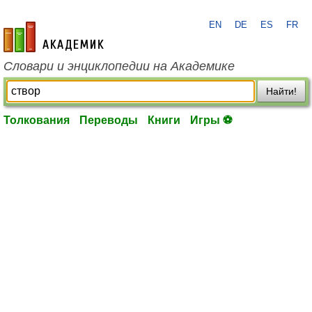
EN
DE
ES
FR
academic.ru
Словари и энциклопедии на Академике
Найти!
Толкования
Переводы
Книги
Игры ⚽