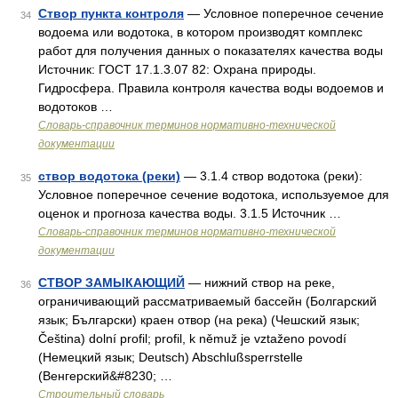
Створ пункта контроля
— Условное поперечное сечение
34
водоема или водотока, в котором производят комплекс
работ для получения данных о показателях качества воды
Источник: ГОСТ 17.1.3.07 82: Охрана природы.
Гидросфера. Правила контроля качества воды водоемов и
водотоков …
Словарь-справочник терминов нормативно-технической
документации
створ водотока (реки)
— 3.1.4 створ водотока (реки):
35
Условное поперечное сечение водотока, используемое для
оценок и прогноза качества воды. 3.1.5 Источник …
Словарь-справочник терминов нормативно-технической
документации
СТВОР ЗАМЫКАЮЩИЙ
— нижний створ на реке,
36
ограничивающий рассматриваемый бассейн (Болгарский
язык; Български) краен отвор (на река) (Чешский язык;
Čeština) dolní profil; profil, k němuž je vztaženo povodí
(Немецкий язык; Deutsch) Abschlußsperrstelle
(Венгерский&#8230; …
Строительный словарь