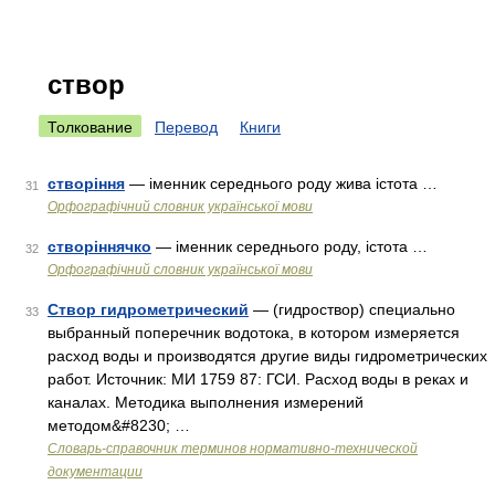
створ
Толкование
Перевод
Книги
створіння
— іменник середнього роду жива істота …
31
Орфографічний словник української мови
створіннячко
— іменник середнього роду, істота …
32
Орфографічний словник української мови
Створ гидрометрический
— (гидроствор) специально
33
выбранный поперечник водотока, в котором измеряется
расход воды и производятся другие виды гидрометрических
работ. Источник: МИ 1759 87: ГСИ. Расход воды в реках и
каналах. Методика выполнения измерений
методом&#8230; …
Словарь-справочник терминов нормативно-технической
документации