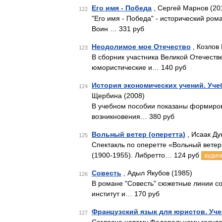
Его имя - Победа
, Сергей Марнов (20
122
"Его имя - Победа" - исторический ром
Воин … 331 руб
Неодолимое мое Отечество
, Козлов 
123
В сборник участника Великой Отечест
юмористические и… 140 руб
История экономических учений. Уче
124
Щербина (2008)
В учебном пособии показаны формирова
возникновения… 380 руб
Вольный ветер (оперетта)
, Исаак Ду
125
Спектакль по оперетте «Вольный ветер
(1900-1955). Либретто… 124 руб
аудио
Совесть
, Адыл Якубов (1985)
126
В романе "Совесть" сюжетные линии со
институт и… 170 руб
Французский язык для юристов. Уче
127