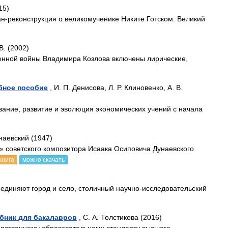
15)
ан-реконструкция о великомученике Никите Готском. Великий
В. (2002)
венной войны Владимира Козлова включены лирические,
бное пособие
, И. П. Денисова, Л. Р. Клиновенко, А. В.
ние, развитие и эволю­ция экономических учений с начала
наевский (1947)
» советского композитора Исаака Осиповича Дунаевского
книга
можно скачать
единяют город и село, столичный научно-исследовательский
бник для бакалавров
, С. А. Толстикова (2016)