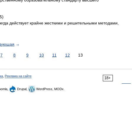
рственному образовательному стан­дарту высшего
5)
егда действует крайне жесткими и решительными методами,
дующая
→
7
8
9
10
11
12
13
ка
,
Реклама на сайте
18+
omla,
Drupal,
WordPress, MODx.