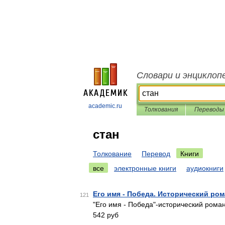
Словари и энциклоп
academic.ru
Толкования
Переводы
стан
Толкование
Перевод
Книги
все
электронные книги
аудиокниги
Его имя - Победа. Исторический ро
121
"Его имя - Победа"-исторический рома
542 руб