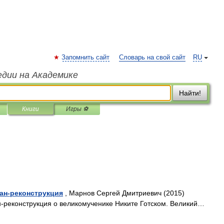
Запомнить сайт
Словарь на свой сайт
RU
едии на Академике
Найти!
Книги
Игры ⚽
ман-реконструкция
, Марнов Сергей Дмитриевич (2015)
н-реконструкция о великомученике Никите Готском. Великий…