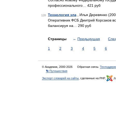
Согласно новому Федеральному госуда
профессионального… 421 руб
Технология зла
, Илья Деревянко (200
128
Оперативник ФСБ Дмитрий Корсаков вс
балансируя на… 290 руб
Страницы
←
Предыдущая
Сле
1
2
3
4
5
6
© Академик, 2000-2026
Обратная связь:
Техподдерж
👣 Путешествия
Экспорт словарей на сайты
, сделанные на PHP,
Jo