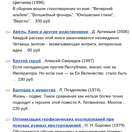
Цветаева (1996)
В сборник вошли стихотворения из книг: "Вечерний
альбом", "Волшебный фонарь", "Юношеские стихи",
"Версты"… 330 руб
Авель, Каин и другие родственники
, Д. Артемьев (2006)
104
Каждый рассказ этой книги заканчивается неожиданно.
Читаешь залпом - захватывающая интрига, интересные
идеи… 90 руб
Крутой герой
, Алексей Свиридов (1997)
105
Если нападающие против Республики, значит, они за
Императора. Но если они — за Ее Величество, стало быть
… 190 руб
Баллада о мужестве
, Л. Позднякова (1974)
106
Жизнь - подвиг. Такое сравнение как нельзя более точно
подходит к героине этой повести А. Литвиненко. Многое…
230 руб
Оптимизация геофизических исследований при
107
поисках рудных месторождений
, Н. Н. Боровко (1979)
Обсуждаются общие принципы и методические приемы