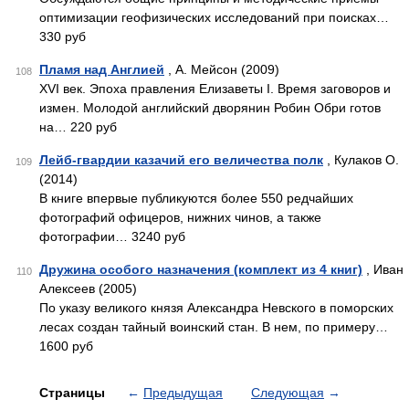
оптимизации геофизических исследований при поисках…
330 руб
Пламя над Англией
, А. Мейсон (2009)
108
XVI век. Эпоха правления Елизаветы I. Время заговоров и
измен. Молодой английский дворянин Робин Обри готов
на… 220 руб
Лейб-гвардии казачий его величества полк
, Кулаков О.
109
(2014)
В книге впервые публикуются более 550 редчайших
фотографий офицеров, нижних чинов, а также
фотографии… 3240 руб
Дружина особого назначения (комплект из 4 книг)
, Иван
110
Алексеев (2005)
По указу великого князя Александра Невского в поморских
лесах создан тайный воинский стан. В нем, по примеру…
1600 руб
Страницы
←
Предыдущая
Следующая
→