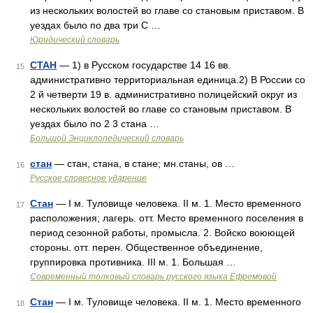
из нескольких волостей во главе со становым приставом. В
уездах было по два три С …
Юридический словарь
СТАН
— 1) в Русском государстве 14 16 вв.
15
административно территориальная единица.2) В России со
2 й четверти 19 в. административно полицейский округ из
нескольких волостей во главе со становым приставом. В
уездах было по 2 3 стана …
Большой Энциклопедический словарь
стан
— стан, стана, в стане; мн.станы, ов …
16
Русское словесное ударение
Стан
— I м. Туловище человека. II м. 1. Место временного
17
расположения; лагерь. отт. Место временного поселения в
период сезонной работы, промысла. 2. Войско воюющей
стороны. отт. перен. Общественное объединение,
группировка противника. III м. 1. Большая …
Современный толковый словарь русского языка Ефремовой
Стан
— I м. Туловище человека. II м. 1. Место временного
18