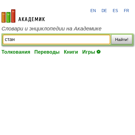
EN
DE
ES
FR
academic.ru
Словари и энциклопедии на Академике
Найти!
Толкования
Переводы
Книги
Игры ⚽