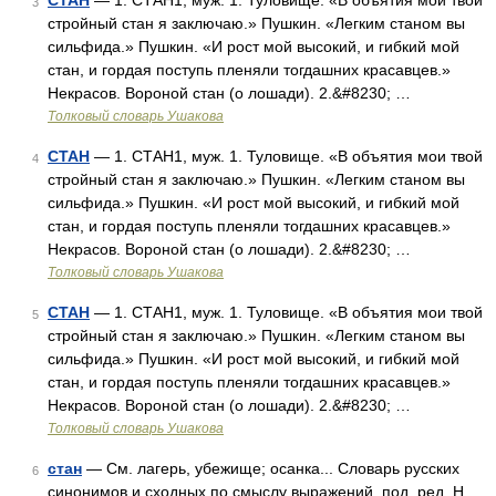
СТАН
— 1. СТАН1, муж. 1. Туловище. «В объятия мои твой
3
стройный стан я заключаю.» Пушкин. «Легким станом вы
сильфида.» Пушкин. «И рост мой высокий, и гибкий мой
стан, и гордая поступь пленяли тогдашних красавцев.»
Некрасов. Вороной стан (о лошади). 2.&#8230; …
Толковый словарь Ушакова
СТАН
— 1. СТАН1, муж. 1. Туловище. «В объятия мои твой
4
стройный стан я заключаю.» Пушкин. «Легким станом вы
сильфида.» Пушкин. «И рост мой высокий, и гибкий мой
стан, и гордая поступь пленяли тогдашних красавцев.»
Некрасов. Вороной стан (о лошади). 2.&#8230; …
Толковый словарь Ушакова
СТАН
— 1. СТАН1, муж. 1. Туловище. «В объятия мои твой
5
стройный стан я заключаю.» Пушкин. «Легким станом вы
сильфида.» Пушкин. «И рост мой высокий, и гибкий мой
стан, и гордая поступь пленяли тогдашних красавцев.»
Некрасов. Вороной стан (о лошади). 2.&#8230; …
Толковый словарь Ушакова
стан
— См. лагерь, убежище; осанка... Словарь русских
6
синонимов и сходных по смыслу выражений. под. ред. Н.