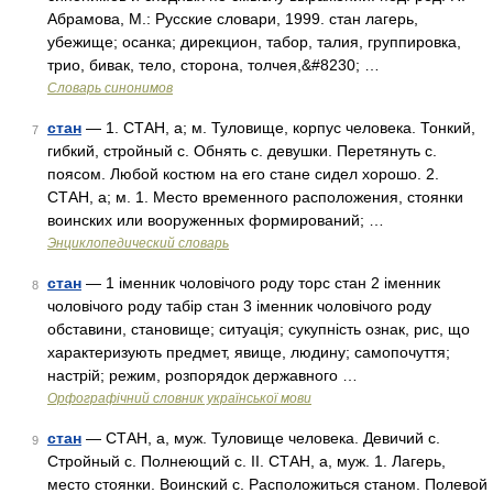
Абрамова, М.: Русские словари, 1999. стан лагерь,
убежище; осанка; дирекцион, табор, талия, группировка,
трио, бивак, тело, сторона, толчея,&#8230; …
Словарь синонимов
стан
— 1. СТАН, а; м. Туловище, корпус человека. Тонкий,
7
гибкий, стройный с. Обнять с. девушки. Перетянуть с.
поясом. Любой костюм на его стане сидел хорошо. 2.
СТАН, а; м. 1. Место временного расположения, стоянки
воинских или вооруженных формирований; …
Энциклопедический словарь
стан
— 1 іменник чоловічого роду торс стан 2 іменник
8
чоловічого роду табір стан 3 іменник чоловічого роду
обставини, становище; ситуація; сукупність ознак, рис, що
характеризують предмет, явище, людину; самопочуття;
настрій; режим, розпорядок державного …
Орфографічний словник української мови
стан
— СТАН, а, муж. Туловище человека. Девичий с.
9
Стройный с. Полнеющий с. II. СТАН, а, муж. 1. Лагерь,
место стоянки. Воинский с. Расположиться станом. Полевой