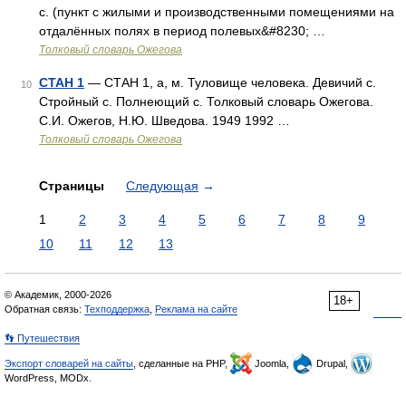
с. (пункт с жилыми и производственными помещениями на
отдалённых полях в период полевых&#8230; …
Толковый словарь Ожегова
СТАН 1
— СТАН 1, а, м. Туловище человека. Девичий с.
10
Стройный с. Полнеющий с. Толковый словарь Ожегова.
С.И. Ожегов, Н.Ю. Шведова. 1949 1992 …
Толковый словарь Ожегова
Страницы
Следующая
→
1
2
3
4
5
6
7
8
9
10
11
12
13
© Академик, 2000-2026
18+
Обратная связь:
Техподдержка
,
Реклама на сайте
👣 Путешествия
Экспорт словарей на сайты
, сделанные на PHP,
Joomla,
Drupal,
WordPress, MODx.