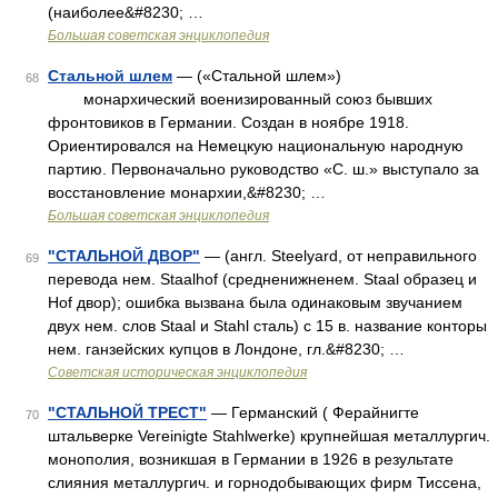
(наиболее&#8230; …
Большая советская энциклопедия
Стальной шлем
— («Стальной шлем»)
68
монархический военизированный союз бывших
фронтовиков в Германии. Создан в ноябре 1918.
Ориентировался на Немецкую национальную народную
партию. Первоначально руководство «С. ш.» выступало за
восстановление монархии,&#8230; …
Большая советская энциклопедия
"СТАЛЬНОЙ ДВОР"
— (англ. Steelyard, от неправильного
69
перевода нем. Staalhof (средненижненем. Staal образец и
Hof двор); ошибка вызвана была одинаковым звучанием
двух нем. слов Staal и Stahl сталь) с 15 в. название конторы
нем. ганзейских купцов в Лондоне, гл.&#8230; …
Советская историческая энциклопедия
"СТАЛЬНОЙ ТРЕСТ"
— Германский ( Ферайнигте
70
штальверке Vereinigte Stahlwerke) крупнейшая металлургич.
монополия, возникшая в Германии в 1926 в результате
слияния металлургич. и горнодобывающих фирм Тиссена,