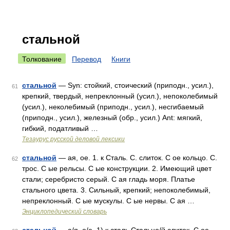
стальной
Толкование
Перевод
Книги
стальной
— Syn: стойкий, стоический (приподн., усил.),
61
крепкий, твердый, непреклонный (усил.), непоколебимый
(усил.), неколебимый (приподн., усил.), несгибаемый
(приподн., усил.), железный (обр., усил.) Ant: мягкий,
гибкий, податливый …
Тезаурус русской деловой лексики
стальной
— ая, ое. 1. к Сталь. С. слиток. С ое кольцо. С.
62
трос. С ые рельсы. С ые конструкции. 2. Имеющий цвет
стали; серебристо серый. С ая гладь моря. Платье
стального цвета. 3. Сильный, крепкий; непоколебимый,
непреклонный. С ые мускулы. С ые нервы. С ая …
Энциклопедический словарь