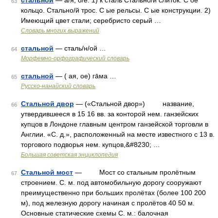
стальной
— а/я, о/е. 1) к сталь Стально/й слиток. С ое
63
кольцо. Стально/й трос. С ые рельсы. С ые конструкции. 2)
Имеющий цвет стали; серебристо серый …
Словарь многих выражений
стальной
— сталь/н/ой …
64
Морфемно-орфографический словарь
стальной
— ( ая, ое) га̄ма …
65
Русско-нанайский словарь
Стальной двор
— («Стальной двор») название,
66
утвердившееся в 15 16 вв. за конторой нем. ганзейских
купцов в Лондоне главным центром ганзейской торговли в
Англии. «С. д.», расположенный на месте известного с 13 в.
торгового подворья нем. купцов,&#8230; …
Большая советская энциклопедия
Стальной мост
— Мост со стальным пролётным
67
строением. С. м. под автомобильную дорогу сооружают
преимущественно при больших пролётах (более 100 200
м), под железную дорогу начиная с пролётов 40 50 м.
Основные статические схемы С. м.: балочная