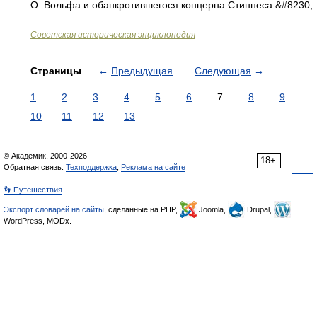
О. Вольфа и обанкротившегося концерна Стиннеса.&#8230;
…
Советская историческая энциклопедия
Страницы
←
Предыдущая
Следующая
→
1
2
3
4
5
6
7
8
9
10
11
12
13
© Академик, 2000-2026
18+
Обратная связь:
Техподдержка
,
Реклама на сайте
👣 Путешествия
Экспорт словарей на сайты
, сделанные на PHP,
Joomla,
Drupal,
WordPress, MODx.