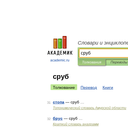
Словари и энциклоп
academic.ru
Толкования
Переводы
сруб
Толкование
Перевод
Книги
стопа
— сруб …
31
Топонимический словарь Амурской области
брус
— сруб …
32
Краткий словарь анаграмм