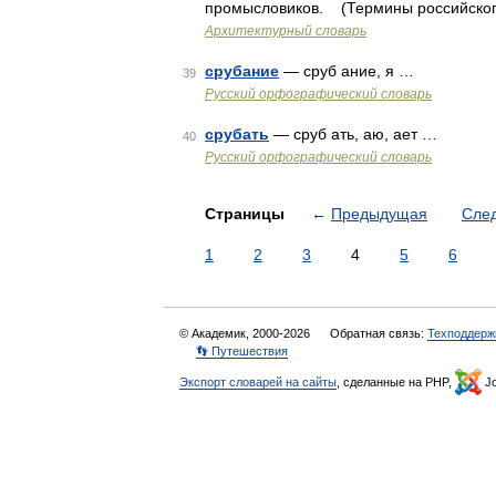
промысловиков. (Термины российского
Архитектурный словарь
срубание
— сруб ание, я …
39
Русский орфографический словарь
срубать
— сруб ать, аю, ает …
40
Русский орфографический словарь
Страницы
←
Предыдущая
Сле
1
2
3
4
5
6
© Академик, 2000-2026
Обратная связь:
Техподдерж
👣 Путешествия
Экспорт словарей на сайты
, сделанные на PHP,
Jo