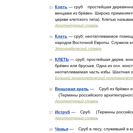
Клеть
— сруб простейшая деревянная 
33
венцами из брёвен. Широко применяетс
церкви клетского типа). Клетью назыв
Архитектурный словарь
Клеть
— сруб; неотапливаемое помеще
34
народов Восточной Европы. Служила к
Этнографический словарь
КЛЕТЬ
— сруб, простейшая дерев. конс
35
брёвен или брусьев. Одна из осн. констр
неотапливаемая часть избы. Шахтная 
Большой энциклопедический политехническ
Венцовая крепь
— Сруб из брёвен или
36
(Термины российского архитектурного
Архитектурный словарь
Иструб
— Сруб. (Термины российского
37
Архитектурный словарь
Чемья
— Сруб в лесу, служивший в ка
38