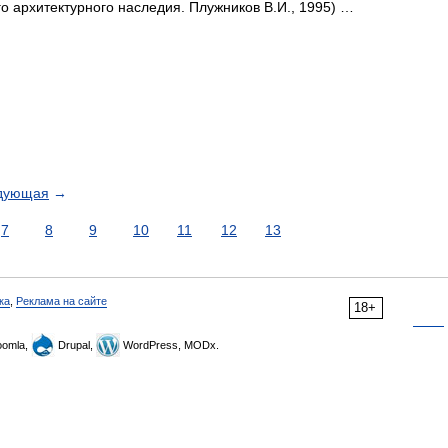
 архитектурного наследия. Плужников В.И., 1995) …
дующая
→
7
8
9
10
11
12
13
ка
,
Реклама на сайте
18+
omla,
Drupal,
WordPress, MODx.