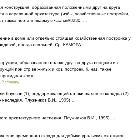
конструкция, образованная положенными друг на друга
я в деревянной архитектуре (избы, хозяйственные постройки,
ают также неотапливаемую часть&#8230; …
ние в доме или отдельно стоящая хозяйственная постройка у
ладовой, иногда спальней. Ср. КАМОРА …
трукция, образованная полож. друг на друга венцами из
укций при стр ве жилых и хоз. построек. К. наз. также
опрокидная клеть …
ий словарь
 брусьев (1), поддерживающий стенки шахтного колодца (2).
 наследия. Плужников В.И., 1995) …
 архитектурного наследия. Плужников В.И., 1995) …
честве временного склада для добычи уральских охотников