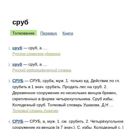
сруб
Толкование
Перевод
Книги
сруб
— сруб, а …
1
Русское словесное ударение
сруб
— сруб, а …
2
Русский орфографический словарь
СРУБ
— СРУБ, сруба, муж. 1. только ед. Действие по гл.
3
срубить в 1 знач. срубать. Продать лес на сруб. 2.
Деревянное сооружение из нескольких венцов бревен,
скрепленных в форме четырехугольника. Сруб избы.
Колодезный сруб. Толковый словарь Ушакова. Д.Н …
Толковый словарь Ушакова
СРУБ
— СРУБ, а, муж. 1. см. срубить. 2. Четырёхугольное
4
сооружение из венцов (в 7 знач.). С. избы. Колодезный с. |