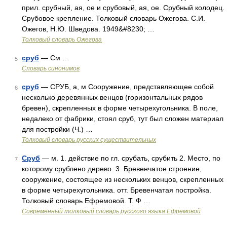
прил. срубный, ая, ое и срубовый, ая, ое. Срубный колодец.
Срубовое крепление. Толковый словарь Ожегова. С.И.
Ожегов, Н.Ю. Шведова. 1949&#8230; …
Толковый словарь Ожегова
сруб
— См …
5
Словарь синонимов
сруб
— СРУБ, а, м Сооружение, представляющее собой
6
несколько деревянных венцов (горизонтальных рядов
бревен), скрепленных в форме четырехугольника. В поле,
недалеко от фабрики, стоял сруб, тут был сложен материал
для постройки (Ч.) …
Толковый словарь русских существительных
Сруб
— м. 1. действие по гл. срубать, срубить 2. Место, по
7
которому срублено дерево. 3. Бревенчатое строение,
сооружение, состоящее из нескольких венцов, скрепленных
в форме четырехугольника. отт. Бревенчатая постройка.
Толковый словарь Ефремовой. Т. Ф …
Современный толковый словарь русского языка Ефремовой