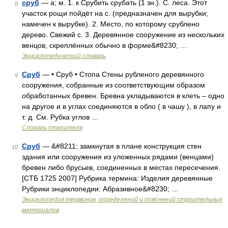
сруб
— а; м. 1. к Срубить срубать (1 зн.). С. леса. Этот
8
участок рощи пойдёт на с. (предназначен для вырубки;
намечен к вырубке). 2. Место, по которому срублено
дерево. Свежий с. 3. Деревянное сооружение из нескольких
венцов, скреплённых обычно в форме&#8230; …
Энциклопедический словарь
Сруб
— • Сруб • Стопа Стены рубленого деревянного
9
сооружения, собранные из соответствующим образом
обработанных бревен. Бревна укладываются в клеть – одно
на другое и в углах соединяются в обло ( в чашу ), в лапу и
т. д. См. Рубка углов …
Словарь строителя
Сруб
— &#8211; замкнутая в плане конструкция стен
10
здания или сооружения из уложенных рядами (венцами)
бревен либо брусьев, соединенных в местах пересечения.
[СТБ 1725 2007] Рубрика термина: Изделия деревянные
Рубрики энциклопедии: Абразивное&#8230; …
Энциклопедия терминов, определений и пояснений строительных
материалов