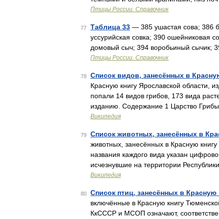
Птицы России. Справочник
Таблица 33
— 385 ушастая сова; 386 б
77
уссурийская совка; 390 ошейниковая со
домовый сыч; 394 воробьиный сычик; 
Птицы России. Справочник
Список видов, занесённых в Красну
78
Красную книгу Ярославской области, из
попали 14 видов грибов, 173 вида рас
изданию. Содержание 1 Царство Гриб
Википедия
Список животных, занесённых в Кр
79
животных, занесённых в Красную книгу
названия каждого вида указан цифрово
исчезнувшие на территории Республик
Википедия
Список птиц, занесённых в Красную
80
включённые в Красную книгу Тюменской
КкСCCP и МСОП означают, соответствен