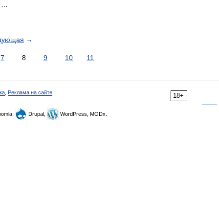
; …
дующая
→
7
8
9
10
11
ка
,
Реклама на сайте
18+
omla,
Drupal,
WordPress, MODx.