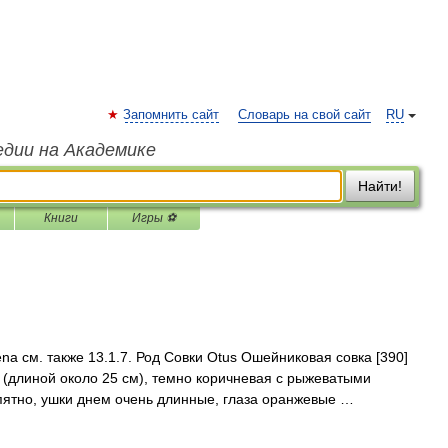
Запомнить сайт
Словарь на свой сайт
RU
едии на Академике
Найти!
Книги
Игры ⚽
a см. также 13.1.7. Род Совки Otus Ошейниковая совка [390]
 (длиной около 25 см), темно коричневая с рыжеватыми
пятно, ушки днем очень длинные, глаза оранжевые …