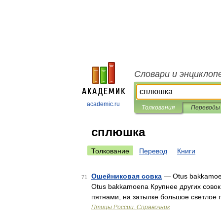
Словари и энциклоп
academic.ru
Толкования
Переводы
сплюшка
Толкование
Перевод
Книги
Ошейниковая совка
— Otus bakkamoen
71
Otus bakkamoena Крупнее других совок
пятнами, на затылке большое светлое 
Птицы России. Справочник