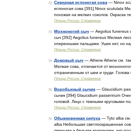
Северная иглоногая сова
— Ninox scu
72
иглоногая сова [391] Ninox scutulata М
похожая на мелких соколов. Окраска т
Птицы России. Справочник
Мохноногий сыч
— Aegolius funereus 
73
сыч [392] Aegolius funereus Мелкая лес
оперенными пальцами. Ушек нет, но на
Птицы России. Справочник
Домовый сыч
— Athene Athene см. так
74
Мелкая сова, отличается от мохноногог
отграниченным от шеи и груди. Голова
Птицы России. Справочник
Воробьиный сычик
— Glaucidium pass
75
сычик [394] Glaucidium passerinum Оче
головой. Лицо с темными круговыми по
Птицы России. Справочник
Обыкновенная сипуха
— Tyto alba см.
76
alba Небольшая светлоокрашенная сов
темными и белыми крапинами, низ поч