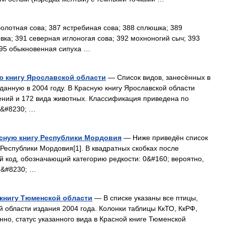
олотная сова; 387 ястребиная сова; 388 сплюшка; 389
вка; 391 северная иглоногая сова; 392 мохноногий сыч; 393
395 обыкновенная сипуха …
ю книгу Ярославской области
— Список видов, занесённых в
данную в 2004 году. В Красную книгу Ярославской области
тений и 172 вида животных. Классификация приведена по
ы&#8230; …
асную книгу Республики Мордовия
— Ниже приведён список
 Республики Мордовия[1]. В квадратных скобках после
й код, обозначающий категорию редкости: 0&#160; вероятно,
и&#8230; …
 книгу Тюменской области
— В списке указаны все птицы,
 области издания 2004 года. Колонки таблицы КкТО, КкРФ,
но, статус указанного вида в Красной книге Тюменской