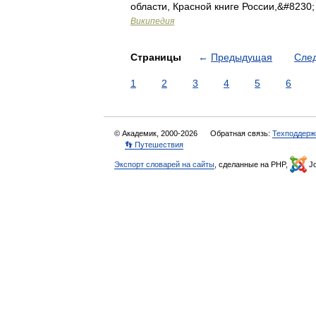
области, Красной книге России,&#8230
Википедия
Страницы
←
Предыдущая
Сле
1
2
3
4
5
6
© Академик, 2000-2026
Обратная связь:
Техподдерж
👣 Путешествия
Экспорт словарей на сайты
, сделанные на PHP,
Jo