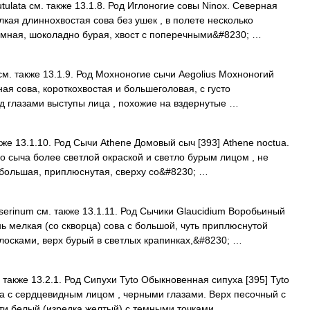
tulata см. также 13.1.8. Род Иглоногие совы Ninox. Северная
елкая длиннохвостая сова без ушек , в полете несколько
емная, шоколадно бурая, хвост с поперечными&#8230; …
см. также 13.1.9. Род Мохноногие сычи Aegolius Мохноногий
ная сова, короткохвостая и большеголовая, с густо
д глазами выступы лица , похожие на вздернутые …
же 13.1.10. Род Сычи Athene Домовый сыч [393] Athene noctua.
о сыча более светлой окраской и светло бурым лицом , не
 большая, приплюснутая, сверху со&#8230; …
erinum см. также 13.1.11. Род Сычики Glaucidium Воробьиный
нь мелкая (со скворца) сова с большой, чуть приплюснутой
лосками, верх бурый в светлых крапинках,&#8230; …
 также 13.2.1. Род Сипухи Туto Обыкновенная сипуха [395] Tyto
а с сердцевидным лицом , черными глазами. Верх песочный с
ти белый (изредка желтый) с темными точками …