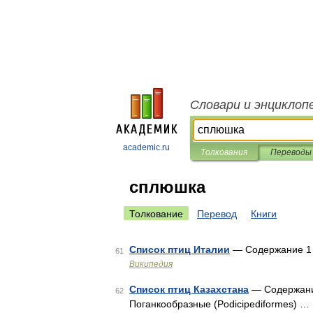
Словари и энциклоп
academic.ru
Толкования
Переводы
сплюшка
Толкование
Перевод
Книги
Список птиц Италии
— Содержание 1 Г
61
Википедия
Список птиц Казахстана
— Содержание
62
Поганкообразные (Podicipediformes) …