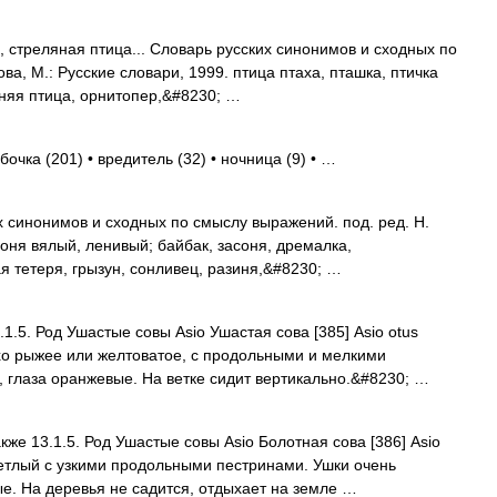
 стреляная птица... Словарь русских синонимов и сходных по
ва, М.: Русские словари, 1999. птица птаха, пташка, птичка
синяя птица, орнитопер,&#8230; …
бочка (201) • вредитель (32) • ночница (9) • …
 синонимов и сходных по смыслу выражений. под. ред. Н.
соня вялый, ленивый; байбак, засоня, дремалка,
я тетеря, грызун, сонливец, разиня,&#8230; …
.1.5. Род Ушастые совы Asio Ушастая сова [385] Asio otus
хо рыжее или желтоватое, с продольными и мелкими
глаза оранжевые. На ветке сидит вертикально.&#8230; …
кже 13.1.5. Род Ушастые совы Asio Болотная сова [386] Asio
етлый с узкими продольными пестринами. Ушки очень
ые. На деревья не садится, отдыхает на земле …