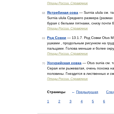
Птицы России. Справочник
Ястребиная сова
— Surnia ulula см. т
68
Surnia ulula Среднего размера (размах
бурая с белыми пятнами, снизу почти
Птицы России. Справочник
Род Совки
— 13.1.7. Род Совки Otus М
69
ушками , продольным рисунком на гру
пальцами. Голова меньше и более окру
Птицы России. Справочник
Уссурийская совка
— Otus sunia см. т
70
Серая или рыжеватая, очень похожа на
половины. Гнездится в лиственных и с
Птицы России. Справочник
Страницы
←
Предыдущая
Сле
1
2
3
4
5
6