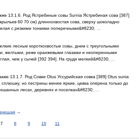
акже 13.1.6. Род Ястребиные совы Surnia Ястребиная сова [387]
 крыльев 60 70 см) длиннохвостая сова, сверху шоколадно
 белая с резкими тонкими поперечными&#8230; …
елкие лесные короткохвостые совы, днем с треугольными
ди, желтыми, реже оранжевыми глазами и неоперенными
глая, чем у сычей [392 394]. На груди мелкий&#8230; …
акже 13.1.7. Род Совки Otus Уссурийская совка [389] Otus sunia
 сплюшку, но пестрины менее яркие, цевка оперена только до
мешанных лесах, деревнях и поселках&#8230; …
дующая
→
7
8
9
10
11