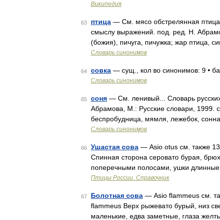
Википедия
птица
— См. мясо обстрелянная птица,
63
смыслу выражений. под. ред. Н. Абрамо
(божия), пичуга, пичужка; жар птица, 
Словарь синонимов
совка
— сущ., кол во синонимов: 9 • ба
64
Словарь синонимов
соня
— См. ленивый... Словарь русских
65
Абрамова, М.: Русские словари, 1999. 
беспробудница, мямля, лежебок, сонна
Словарь синонимов
Ушастая сова
— Asio otus см. также 13
66
Спинная сторона серовато бурая, брю
поперечными полосами, ушки длинные, 
Птицы России. Справочник
Болотная сова
— Asio flammeus см. та
67
flammeus Верх рыжевато бурый, низ св
маленькие, едва заметные, глаза желт