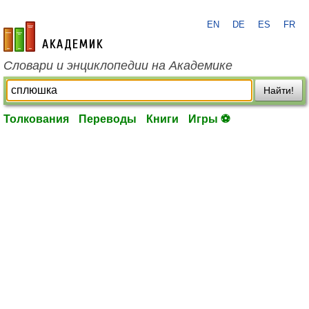
EN
DE
ES
FR
academic.ru
Словари и энциклопедии на Академике
Найти!
Толкования
Переводы
Книги
Игры ⚽