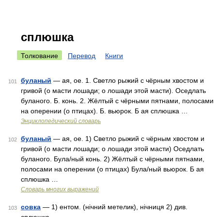
сплюшка
Толкование
Перевод
Книги
буланый
— ая, ое. 1. Светло рыжий с чёрным хвостом и
101
гривой (о масти лошади; о лошади этой масти). Оседлать
буланого. Б. конь. 2. Жёлтый с чёрными пятнами, полосами
на оперении (о птицах). Б. вьюрок. Б ая сплюшка …
Энциклопедический словарь
буланый
— ая, ое. 1) Светло рыжий с чёрным хвостом и
102
гривой (о масти лошади; о лошади этой масти) Оседлать
буланого. Була/ный конь. 2) Жёлтый с чёрными пятнами,
полосами на оперении (о птицах) Була/ный вьюрок. Б ая
сплюшка …
Словарь многих выражений
совка
— 1) ентом. (нічний метелик), нічниця 2) див.
103