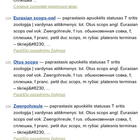
сплюшка …
Словник синонімів української мови
Eurasian scops-owl
— paprastasis apuokėlis statusas T sritis
104
zoologija | vardynas atitikmenys: lot. Otus scops angl. Eurasian
scops owl vok. Zwergohreule, f rus. обыкновенная совка, f;
сплюшка, f pranc. petit duc scops, m ryšiai: platesnis terminas
– tikrieji&#8230; …
Paukščių pavadinimų žodynas
Otus scops
— paprastasis apuokėlis statusas T sritis
105
zoologija | vardynas atitikmenys: lot. Otus scops angl. Eurasian
scops owl vok. Zwergohreule, f rus. обыкновенная совка, f;
сплюшка, f pranc. petit duc scops, m ryšiai: platesnis terminas
– tikrieji&#8230; …
Paukščių pavadinimų žodynas
Zwergohreule
— paprastasis apuokėlis statusas T sritis
106
zoologija | vardynas atitikmenys: lot. Otus scops angl. Eurasian
scops owl vok. Zwergohreule, f rus. обыкновенная совка, f;
сплюшка, f pranc. petit duc scops, m ryšiai: platesnis terminas
– tikrieji&#8230; …
Paukščių pavadinimų žodynas