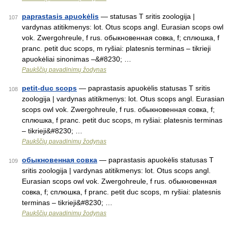
paprastasis apuokėlis
— statusas T sritis zoologija |
107
vardynas atitikmenys: lot. Otus scops angl. Eurasian scops owl
vok. Zwergohreule, f rus. обыкновенная совка, f; сплюшка, f
pranc. petit duc scops, m ryšiai: platesnis terminas – tikrieji
apuokėliai sinonimas –&#8230; …
Paukščių pavadinimų žodynas
petit-duc scops
— paprastasis apuokėlis statusas T sritis
108
zoologija | vardynas atitikmenys: lot. Otus scops angl. Eurasian
scops owl vok. Zwergohreule, f rus. обыкновенная совка, f;
сплюшка, f pranc. petit duc scops, m ryšiai: platesnis terminas
– tikrieji&#8230; …
Paukščių pavadinimų žodynas
обыкновенная совка
— paprastasis apuokėlis statusas T
109
sritis zoologija | vardynas atitikmenys: lot. Otus scops angl.
Eurasian scops owl vok. Zwergohreule, f rus. обыкновенная
совка, f; сплюшка, f pranc. petit duc scops, m ryšiai: platesnis
terminas – tikrieji&#8230; …
Paukščių pavadinimų žodynas