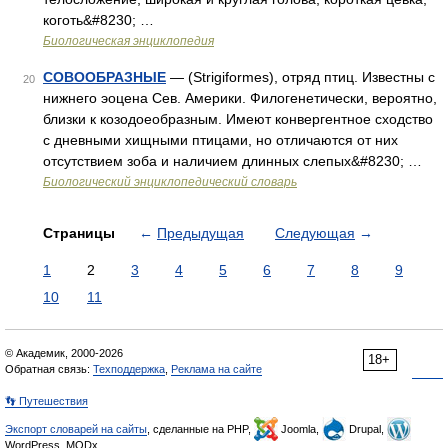
коготь&#8230; …
Биологическая энциклопедия
СОВООБРАЗНЫЕ
— (Strigiformes), отряд птиц. Известны с
20
нижнего эоцена Сев. Америки. Филогенетически, вероятно,
близки к козодоеобразным. Имеют конвергентное сходство
с дневными хищными птицами, но отличаются от них
отсутствием зоба и наличием длинных слепых&#8230; …
Биологический энциклопедический словарь
Страницы
←
Предыдущая
Следующая
→
1
2
3
4
5
6
7
8
9
10
11
© Академик, 2000-2026
18+
Обратная связь:
Техподдержка
,
Реклама на сайте
👣 Путешествия
Экспорт словарей на сайты
, сделанные на PHP,
Joomla,
Drupal,
WordPress, MODx.