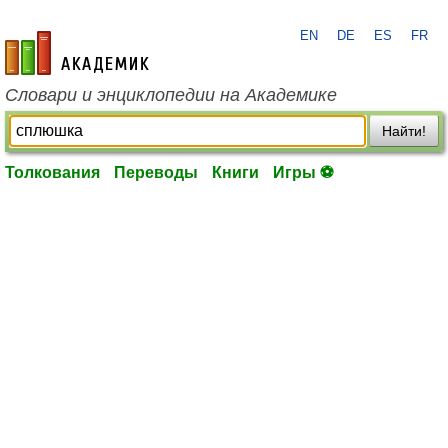
EN
DE
ES
FR
academic.ru
Словари и энциклопедии на Академике
Найти!
Толкования
Переводы
Книги
Игры ⚽