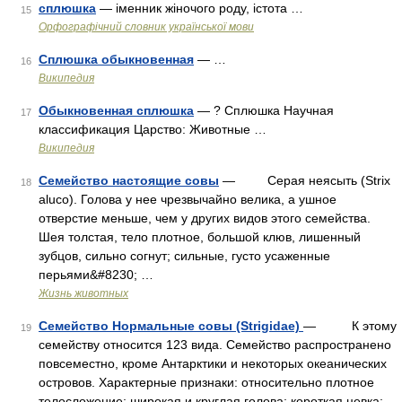
сплюшка
— іменник жіночого роду, істота …
15
Орфографічний словник української мови
Сплюшка обыкновенная
— …
16
Википедия
Обыкновенная сплюшка
— ? Сплюшка Научная
17
классификация Царство: Животные …
Википедия
Семейство настоящие совы
— Серая неясыть (Strix
18
aluco). Голова у нее чрезвычайно велика, а ушное
отверстие меньше, чем у других видов этого семейства.
Шея толстая, тело плотное, большой клюв, лишенный
зубцов, сильно согнут; сильные, густо усаженные
перьями&#8230; …
Жизнь животных
Семейство Нормальные совы (Strigidae)
— К этому
19
семейству относится 123 вида. Семейство распространено
повсеместно, кроме Антарктики и некоторых океанических
островов. Характерные признаки: относительно плотное
телосложение; широкая и круглая голова; короткая цевка;