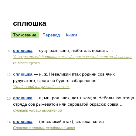
сплюшка
Толкование
Перевод
Книги
сплюшка
— сущ. разг. соня, любитель поспать …
11
Универсальный дополнительный практический толковый словарь
И. Мостицкого
сплюшка
— и, ж. Невеликий птах родини сов ячих
12
рудуватого, сірого чи бурого забарвлення …
Український тлумачний словник
сплюшка
— и; мн. род. шек, дат. шкам; ж. Небольшая птица
13
отряда сов рыжеватой или сероватой окраски; совка …
Словарь многих выражений
сплюшка
— (невеликий птах), сплюха, совка …
14
Словник синонімів української мови