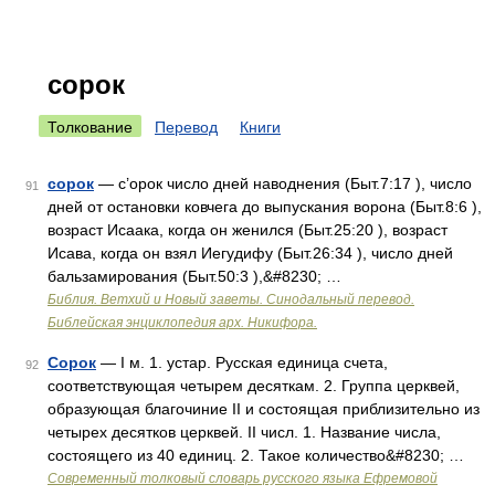
сорок
Толкование
Перевод
Книги
сорок
— с’орок число дней наводнения (Быт.7:17 ), число
91
дней от остановки ковчега до выпускания ворона (Быт.8:6 ),
возраст Исаака, когда он женился (Быт.25:20 ), возраст
Исава, когда он взял Иегудифу (Быт.26:34 ), число дней
бальзамирования (Быт.50:3 ),&#8230; …
Библия. Ветхий и Новый заветы. Синодальный перевод.
Библейская энциклопедия арх. Никифора.
Сорок
— I м. 1. устар. Русская единица счета,
92
соответствующая четырем десяткам. 2. Группа церквей,
образующая благочиние II и состоящая приблизительно из
четырех десятков церквей. II числ. 1. Название числа,
состоящего из 40 единиц. 2. Такое количество&#8230; …
Современный толковый словарь русского языка Ефремовой