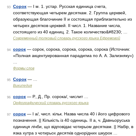
Сорок
— I м. 1. устар. Русская единица счета,
93
соответствующая четырем десяткам. 2. Группа церквей,
образующая благочиние II и состоящая приблизительно из
четырех десятков церквей. II числ. 1. Название числа,
состоящего из 40 единиц. 2. Такое количество&#8230; …
Современный толковый словарь русского языка Ефремовой
сорок
— сорок, сорока, сорока, сорока, сорока (Источник:
94
«Полная акцентуированная парадигма по А. А. Зализняку»)
…
Формы слов
Сорок
— …
95
Википедия
сорок
— Р., Д., Пр. сорока/, числит …
96
Орфографический словарь русского языка
сорок
— I а/, числ. кільк. Назва числа 40 і його цифрового
97
позначення. || Кількість із 40 одиниць. II а, ч. Давньоруська
одиниця лічби, що відповідає чотирьом десяткам. || Набір, в
язка хутра з чотирьох десятків однорідних шкурок …