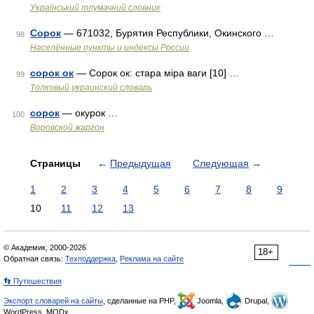
Український тлумачний словник
Сорок
— 671032, Бурятия Республики, Окинского …
98
Населённые пункты и индексы России
сорок ок
— Сорок ок: стара міра ваги [10] …
99
Толковый украинский словарь
сорок
— окурок …
100
Воровской жаргон
Страницы
←
Предыдущая
Следующая
→
1
2
3
4
5
6
7
8
9
10
11
12
13
© Академик, 2000-2026
18+
Обратная связь:
Техподдержка
,
Реклама на сайте
👣 Путешествия
Экспорт словарей на сайты
, сделанные на PHP,
Joomla,
Drupal,
WordPress, MODx.