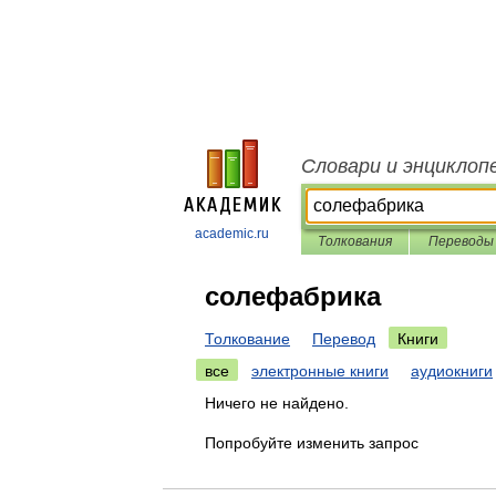
Словари и энциклоп
academic.ru
Толкования
Переводы
солефабрика
Толкование
Перевод
Книги
все
электронные книги
аудиокниги
Ничего не найдено.
Попробуйте изменить запрос