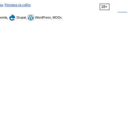
ка
,
Реклама на сайте
18+
omla,
Drupal,
WordPress, MODx.