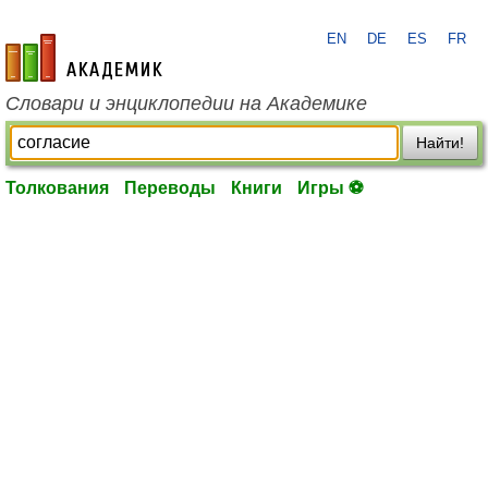
EN
DE
ES
FR
academic.ru
Словари и энциклопедии на Академике
Найти!
Толкования
Переводы
Книги
Игры ⚽