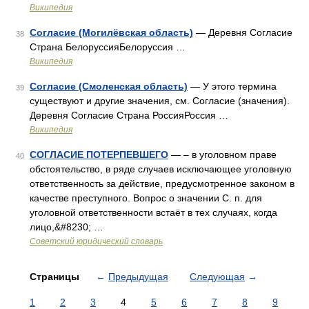
Википедия
Согласие (Могилёвская область)
— Деревня Согласие
38
Страна БелоруссияБелоруссия …
Википедия
Согласие (Смоленская область)
— У этого термина
39
существуют и другие значения, см. Согласие (значения).
Деревня Согласие Страна РоссияРоссия …
Википедия
СОГЛАСИЕ ПОТЕРПЕВШЕГО
— – в уголовном праве
40
обстоятельство, в ряде случаев исключающее уголовную
ответственность за действие, предусмотренное законом в
качестве преступного. Вопрос о значении С. п. для
уголовной ответственности встаёт в тех случаях, когда
лицо,&#8230; …
Советский юридический словарь
Страницы
←
Предыдущая
Следующая
→
1
2
3
4
5
6
7
8
9