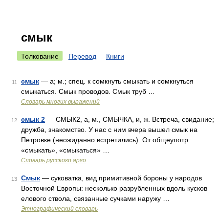
смык
Толкование
Перевод
Книги
смык
— а; м.; спец. к сомкнуть смыкать и сомкнуться
11
смыкаться. Смык проводов. Смык труб …
Словарь многих выражений
смык 2
— СМЫК2, а, м., СМЫЧКА, и, ж. Встреча, свидание;
12
дружба, знакомство. У нас с ним вчера вышел смык на
Петровке (неожиданно встретились). От общеупотр.
«смыкать», «смыкаться» …
Словарь русского арго
Смык
— суковатка, вид примитивной бороны у народов
13
Восточной Европы: несколько разрубленных вдоль кусков
елового ствола, связанные сучками наружу …
Этнографический словарь