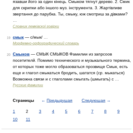
язавши його за один кінець. Смыком тягнут дерево. 2. Смик
для скрипки або іншого муз. інструмента. 3. Жартівливе
звертання до парубка. Ты, смыку, юж смотриш за дівками?
…
Словник лемківскої говірки
смык
— с/мык/ …
19
Морфемно-орфографический словарь
Смыков
— СМЫК СМЫКОВ Фамилии из запрсоов
20
посетителй. Помимо технического и музыкального термина,
от которых тоже могло образоваться прозвище Смык, есть
еще и глагол смыкаться бродить, шататся (ср. мыкаться)
Возможна связи и с глаголами смыгать (шмыгать) с …
Русские фамилии
Страницы
←
Предыдущая
Следующая
→
1
2
3
4
5
6
7
8
9
10
11