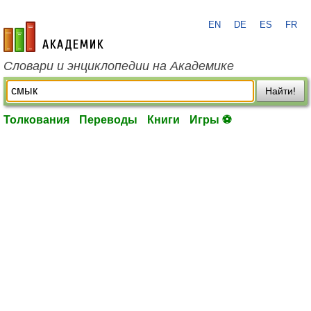
EN
DE
ES
FR
academic.ru
Словари и энциклопедии на Академике
Найти!
Толкования
Переводы
Книги
Игры ⚽