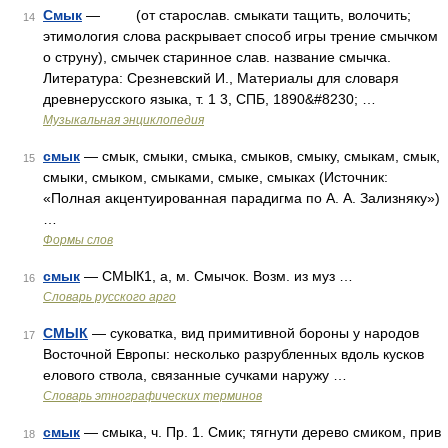
Смык
— (от старослав. смыкати тащить, волочить;
14
этимология слова раскрывает способ игры трение смычком
о струну), смычек старинное слав. название смычка.
Литература: Срезневский И., Материалы для словаря
древнерусского языка, т. 1 3, СПБ, 1890&#8230; …
Музыкальная энциклопедия
смык
— смык, смыки, смыка, смыков, смыку, смыкам, смык,
15
смыки, смыком, смыками, смыке, смыках (Источник:
«Полная акцентуированная парадигма по А. А. Зализняку»)
…
Формы слов
смык
— СМЫК1, а, м. Смычок. Возм. из муз …
16
Словарь русского арго
СМЫК
— суковатка, вид примитивной бороны у народов
17
Восточной Европы: несколько разрубленных вдоль кусков
елового ствола, связанные сучками наружу …
Словарь этнографических терминов
смык
— смыка, ч. Пр. 1. Смик; тягнути дерево смиком, прив
18