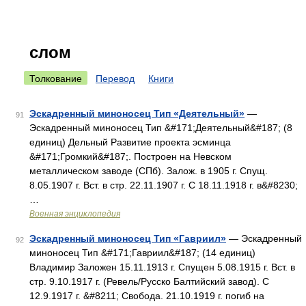
слом
Толкование
Перевод
Книги
Эскадренный миноносец Тип «Деятельный»
—
91
Эскадренный миноносец Тип &#171;Деятельный&#187; (8
единиц) Дельный Развитие проекта эсминца
&#171;Громкий&#187;. Построен на Невском
металлическом заводе (СПб). Залож. в 1905 г. Спущ.
8.05.1907 г. Вст. в стр. 22.11.1907 г. С 18.11.1918 г. в&#8230;
…
Военная энциклопедия
Эскадренный миноносец Тип «Гавриил»
— Эскадренный
92
миноносец Тип &#171;Гавриил&#187; (14 единиц)
Владимир Заложен 15.11.1913 г. Спущен 5.08.1915 г. Вст. в
стр. 9.10.1917 г. (Ревель/Русско Балтийский завод). С
12.9.1917 г. &#8211; Свобода. 21.10.1919 г. погиб на