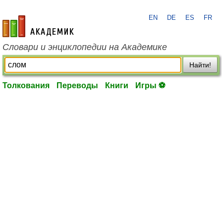
EN
DE
ES
FR
academic.ru
Словари и энциклопедии на Академике
Найти!
Толкования
Переводы
Книги
Игры ⚽