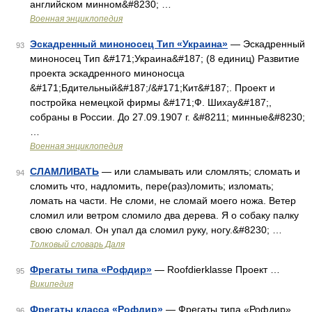
английском минном&#8230; …
Военная энциклопедия
Эскадренный миноносец Тип «Украина»
— Эскадренный
93
миноносец Тип &#171;Украина&#187; (8 единиц) Развитие
проекта эскадренного миноносца
&#171;Бдительный&#187;/&#171;Кит&#187;. Проект и
постройка немецкой фирмы &#171;Ф. Шихау&#187;,
собраны в России. До 27.09.1907 г. &#8211; минные&#8230;
…
Военная энциклопедия
СЛАМЛИВАТЬ
— или сламывать или сломлять; сломать и
94
сломить что, надломить, пере(раз)ломить; изломать;
ломать на части. Не сломи, не сломай моего ножа. Ветер
сломил или ветром сломило два дерева. Я о собаку палку
свою сломал. Он упал да сломил руку, ногу.&#8230; …
Толковый словарь Даля
Фрегаты типа «Рофдир»
— Roofdierklasse Проект …
95
Википедия
Фрегаты класса «Рофдир»
— Фрегаты типа «Рофдир»
96