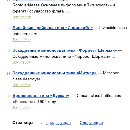
Roofdierklasse Основная информация Тип эскортный
фрегат Государство флага …
Википедия
Линейные крейсера типа «Инвинсибл»
— Invincible class
97
battlecruisers …
Википедия
Эскадренные миноносцы типа «Форрест Шерман»
—
98
Эскадренные миноносцы типа «Форрест Шерман» …
Википедия
Эскадренные миноносцы типа «Митчер»
— Mitscher
99
class destroyer …
Википедия
Броненосцы типа «Дункан»
— Duncan class battleships
100
«Расселл» в 1902 году …
Википедия
Страницы
←
Предыдущая
Следующая
→