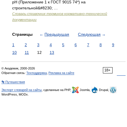
рН (Приложение 1 к ГОСТ 9015 74*) на
строительной&#8230; …
Словарь-справочник терминов нормативно-технической
документации
Страницы
←
Предыдущая
Следующая
→
1
2
3
4
5
6
7
8
9
10
11
12
13
© Академик, 2000-2026
18+
Обратная связь:
Техподдержка
,
Реклама на сайте
👣 Путешествия
Экспорт словарей на сайты
, сделанные на PHP,
Joomla,
Drupal,
WordPress, MODx.