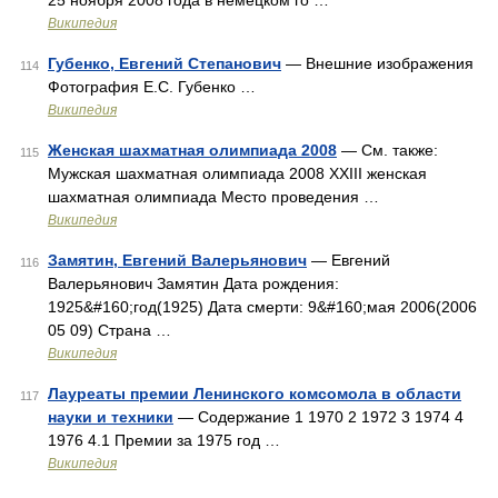
25 ноября 2008 года в немецком го …
Википедия
Губенко, Евгений Степанович
— Внешние изображения
114
Фотография Е.С. Губенко …
Википедия
Женская шахматная олимпиада 2008
— См. также:
115
Мужская шахматная олимпиада 2008 XXIII женская
шахматная олимпиада Место проведения …
Википедия
Замятин, Евгений Валерьянович
— Евгений
116
Валерьянович Замятин Дата рождения:
1925&#160;год(1925) Дата смерти: 9&#160;мая 2006(2006
05 09) Страна …
Википедия
Лауреаты премии Ленинского комсомола в области
117
науки и техники
— Содержание 1 1970 2 1972 3 1974 4
1976 4.1 Премии за 1975 год …
Википедия