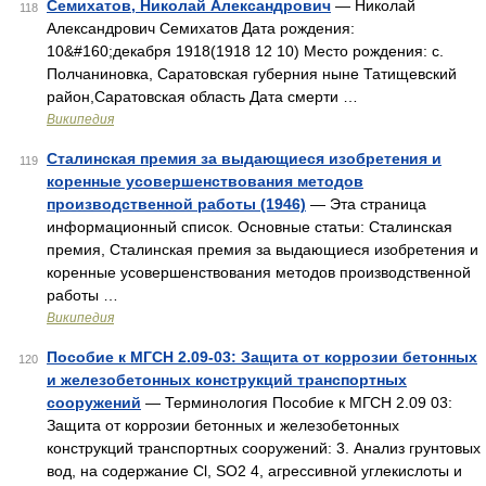
Семихатов, Николай Александрович
— Николай
118
Александрович Семихатов Дата рождения:
10&#160;декабря 1918(1918 12 10) Место рождения: с.
Полчаниновка, Саратовская губерния ныне Татищевский
район,Саратовская область Дата смерти …
Википедия
Сталинская премия за выдающиеся изобретения и
119
коренные усовершенствования методов
производственной работы (1946)
— Эта страница
информационный список. Основные статьи: Сталинская
премия, Сталинская премия за выдающиеся изобретения и
коренные усовершенствования методов производственной
работы …
Википедия
Пособие к МГСН 2.09-03: Защита от коррозии бетонных
120
и железобетонных конструкций транспортных
сооружений
— Терминология Пособие к МГСН 2.09 03:
Защита от коррозии бетонных и железобетонных
конструкций транспортных сооружений: 3. Анализ грунтовых
вод, на содержание Cl, SO2 4, агрессивной углекислоты и