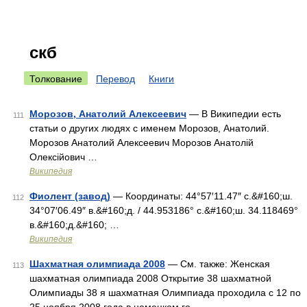
скб
Толкование
Перевод
Книги
Морозов, Анатолий Алексеевич
— В Википедии есть
111
статьи о других людях с именем Морозов, Анатолий.
Морозов Анатолий Алексеевич Морозов Анатолій
Олексійович …
Википедия
Фиолент (завод)
— Координаты: 44°57′11.47″ с.&#160;ш.
112
34°07′06.49″ в.&#160;д. / 44.953186° с.&#160;ш. 34.118469°
в.&#160;д.&#160; …
Википедия
Шахматная олимпиада 2008
— См. также: Женская
113
шахматная олимпиада 2008 Открытие 38 шахматной
Олимпиады 38 я шахматная Олимпиада проходила с 12 по