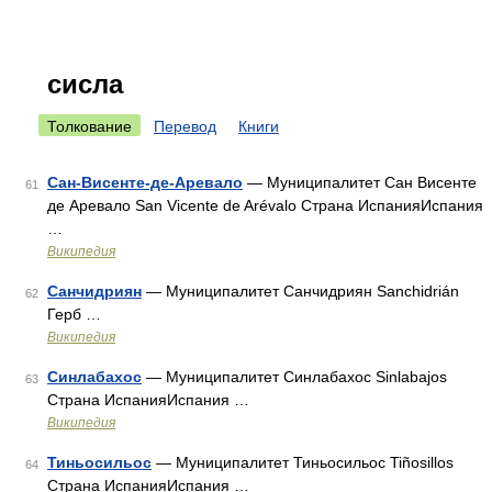
сисла
Толкование
Перевод
Книги
Сан-Висенте-де-Аревало
— Муниципалитет Сан Висенте
61
де Аревало San Vicente de Arévalo Страна ИспанияИспания
…
Википедия
Санчидриян
— Муниципалитет Санчидриян Sanchidrián
62
Герб …
Википедия
Синлабахос
— Муниципалитет Синлабахос Sinlabajos
63
Страна ИспанияИспания …
Википедия
Тиньосильос
— Муниципалитет Тиньосильос Tiñosillos
64
Страна ИспанияИспания …