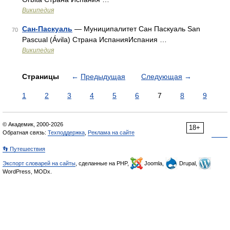
Википедия
Сан-Паскуаль
— Муниципалитет Сан Паскуаль San
70
Pascual (Ávila) Страна ИспанияИспания …
Википедия
Страницы
←
Предыдущая
Следующая
→
1
2
3
4
5
6
7
8
9
© Академик, 2000-2026
18+
Обратная связь:
Техподдержка
,
Реклама на сайте
👣 Путешествия
Экспорт словарей на сайты
, сделанные на PHP,
Joomla,
Drupal,
WordPress, MODx.