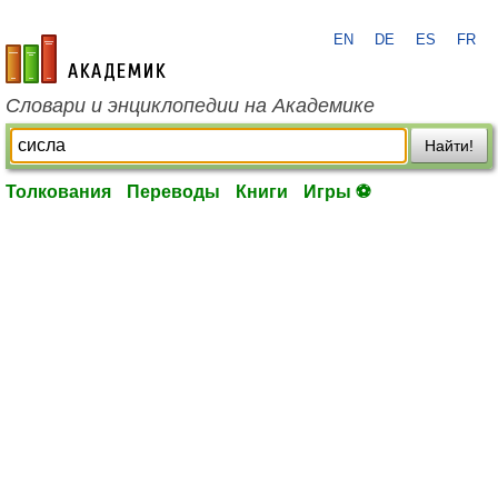
EN
DE
ES
FR
academic.ru
Словари и энциклопедии на Академике
Найти!
Толкования
Переводы
Книги
Игры ⚽