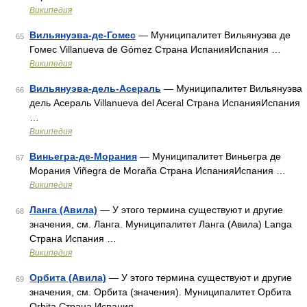
Википедия
Вильянуэва-де-Гомес
— Муниципалитет Вильянуэва де
65
Гомес Villanueva de Gómez Страна ИспанияИспания …
Википедия
Вильянуэва-дель-Асераль
— Муниципалитет Вильянуэва
66
дель Асераль Villanueva del Aceral Страна ИспанияИспания
…
Википедия
Виньегра-де-Морания
— Муниципалитет Виньегра де
67
Морания Viñegra de Moraña Страна ИспанияИспания …
Википедия
Ланга (Авила)
— У этого термина существуют и другие
68
значения, см. Ланга. Муниципалитет Ланга (Авила) Langa
Страна Испания …
Википедия
Орбита (Авила)
— У этого термина существуют и другие
69
значения, см. Орбита (значения). Муниципалитет Орбита
Orbita Страна Испания …