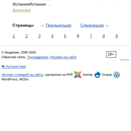
ИспанияИспания …
Википедия
Страницы
←
Предыдущая
Следующая
→
1
2
3
4
5
6
7
8
9
© Академик, 2000-2026
18+
Обратная связь:
Техподдержка
,
Реклама на сайте
👣 Путешествия
Экспорт словарей на сайты
, сделанные на PHP,
Joomla,
Drupal,
WordPress, MODx.