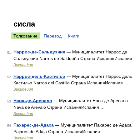
сисла
Толкование
Перевод
Книги
Наррос-де-Сальдуэния
— Муниципалитет Наррос де
51
Сальдуэния Narros de Saldueña Страна ИспанияИспания …
Википедия
Наррос-дель-Кастильо
— Муниципалитет Наррос дель
52
Кастильо Narros del Castillo Страна ИспанияИспания …
Википедия
Нава-де-Аревало
— Муниципалитет Нава де Аревало
53
Nava de Arévalo Страна ИспанияИспания …
Википедия
Пахарес-де-Адаха
— Муниципалитет Пахарес де Адаха
54
Pajares de Adaja Страна ИспанияИспания …
Википедия