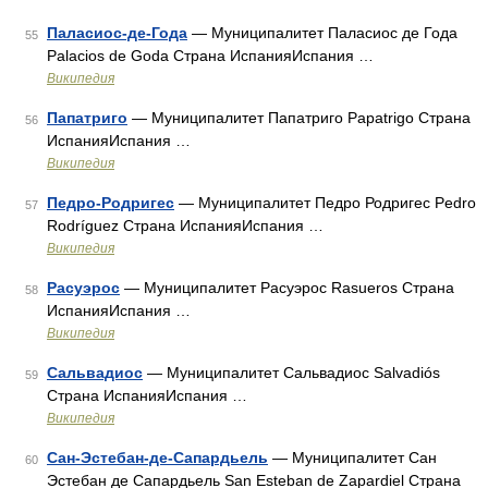
Паласиос-де-Года
— Муниципалитет Паласиос де Года
55
Palacios de Goda Страна ИспанияИспания …
Википедия
Папатриго
— Муниципалитет Папатриго Papatrigo Страна
56
ИспанияИспания …
Википедия
Педро-Родригес
— Муниципалитет Педро Родригес Pedro
57
Rodríguez Страна ИспанияИспания …
Википедия
Расуэрос
— Муниципалитет Расуэрос Rasueros Страна
58
ИспанияИспания …
Википедия
Сальвадиос
— Муниципалитет Сальвадиос Salvadiós
59
Страна ИспанияИспания …
Википедия
Сан-Эстебан-де-Сапардьель
— Муниципалитет Сан
60
Эстебан де Сапардьель San Esteban de Zapardiel Страна