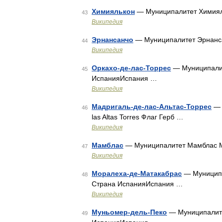
Химиялькон
— Муниципалитет Химиял
43
Википедия
Эрнансанчо
— Муниципалитет Эрнанс
44
Википедия
Оркахо-де-лас-Торрес
— Муниципалите
45
ИспанияИспания …
Википедия
Мадригаль-де-лас-Альтас-Торрес
— 
46
las Altas Torres Флаг Герб …
Википедия
Мамблас
— Муниципалитет Мамблас M
47
Википедия
Моралеха-де-Матакабрас
— Муниципа
48
Страна ИспанияИспания …
Википедия
Муньомер-дель-Пеко
— Муниципалите
49