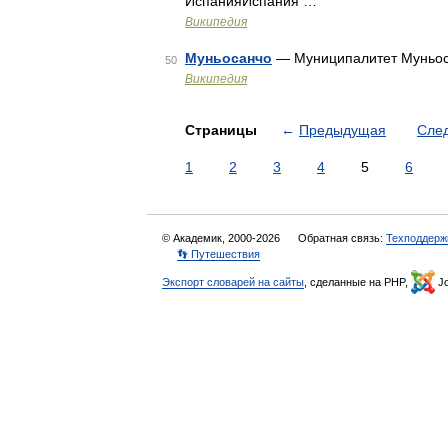
ИспанияИспания …
Википедия
Муньосанчо
— Муниципалитет Муньос
50
Википедия
Страницы
←
Предыдущая
Сле
1
2
3
4
5
6
© Академик, 2000-2026
Обратная связь:
Техподдерж
👣 Путешествия
Экспорт словарей на сайты
, сделанные на PHP,
Jo