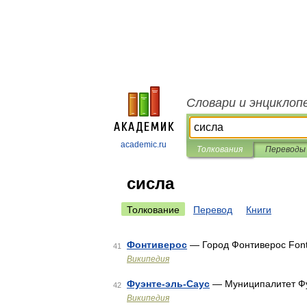
Словари и энциклоп
academic.ru
Толкования
Переводы
сисла
Толкование
Перевод
Книги
Фонтиверос
— Город Фонтиверос Font
41
Википедия
Фуэнте-эль-Саус
— Муниципалитет Фу
42
Википедия