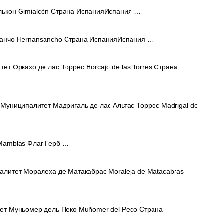
ькон Gimialcón Страна ИспанияИспания …
анчо Hernansancho Страна ИспанияИспания …
т Оркахо де лас Торрес Horcajo de las Torres Страна
Муниципалитет Мадригаль де лас Альтас Торрес Madrigal de
amblas Флаг Герб …
литет Моралеха де Матакабрас Moraleja de Matacabras
т Муньомер дель Пеко Muñomer del Peco Страна