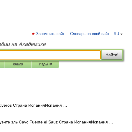
Запомнить сайт
Словарь на свой сайт
RU
едии на Академике
Найти!
Книги
Игры ⚽
iveros Страна ИспанияИспания …
энте эль Саус Fuente el Sauz Страна ИспанияИспания …