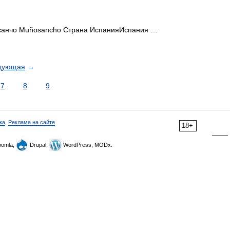
анчо Muñosancho Страна ИспанияИспания …
дующая
→
7
8
9
ка
,
Реклама на сайте
18+
omla,
Drupal,
WordPress, MODx.