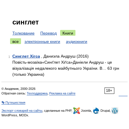
синглет
Толкование
Перевод
Книги
все
электронные книги
аудиокниги
Синглет Хігса
, Даниэла Андруш (2016)
1
Повість-мозаїка«Синґлет Хіґса»Даніели Андруш - це
візуалізація недалекого майбутнього України. В… 63 грн
(только Украина)
© Академик, 2000-2026
18+
Обратная связь:
Техподдержка
,
Реклама на сайте
👣 Путешествия
Экспорт словарей на сайты
, сделанные на PHP,
Joomla,
Drupal,
WordPress, MODx.