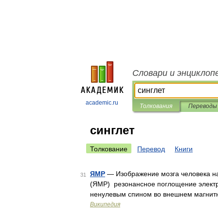
Словари и энциклоп
academic.ru
Толкования
Переводы
синглет
Толкование
Перевод
Книги
ЯМР
— Изображение мозга человека н
31
(ЯМР) резонансное поглощение элект
ненулевым спином во внешнем магнит
Википедия