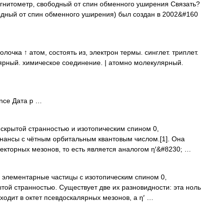
нитометр, свободный от спин обменного уширения Связать?
дный от спин обменного уширения) был создан в 2002&#160
очка ↑ атом, состоять из, электрон термы. синглет. триплет.
ярный. химическое соединение. | атомно молекулярный.
nce Дата р …
скрытой странностью и изотопическим спином 0,
ансы с чётным орбитальным квантовым числом.[1]. Она
векторных мезонов, то есть является аналогом η′&#8230; …
элементарные частицы с изотопическим спином 0,
ой странностью. Существует две их разновидности: эта ноль
входит в октет псевдоскалярных мезонов, а η′ …