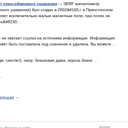
т спин-обменного уширения
— SERF магнитометр
ного уширения) был создан в 2002&#160;г. в Принстонском
ряет исключительно малые магнитные поля, при полях не
ть&#8230; …
е не хватает ссылок на источники информации. Информация
ожет быть поставлена под сомнение и удалена. Вы можете …
ж. синглет), напр. бланковая дама, король бланк …
 …
дующая
→