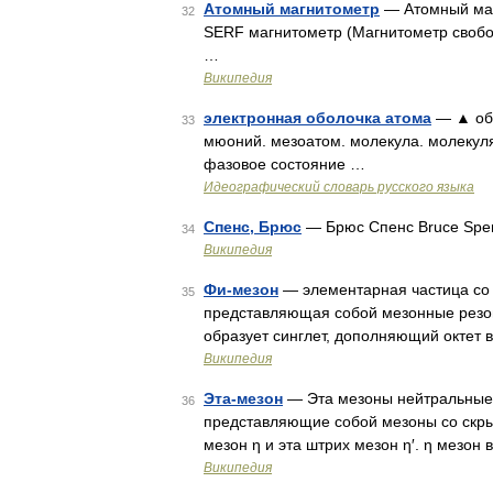
Атомный магнитометр
— Атомный маг
32
SERF магнитометр (Магнитометр свобо
…
Википедия
электронная оболочка атома
— ▲ обол
33
мюоний. мезоатом. молекула. молекул
фазовое состояние …
Идеографический словарь русского языка
Спенс, Брюс
— Брюс Спенс Bruce Spe
34
Википедия
Фи-мезон
— элементарная частица со 
35
представляющая собой мезонные резон
образует синглет, дополняющий октет 
Википедия
Эта-мезон
— Эта мезоны нейтральные 
36
представляющие собой мезоны со скрыт
мезон η и эта штрих мезон η′. η мезон 
Википедия