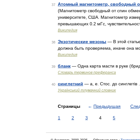
Атомный магнитометр, свободный о
37
(Магнитометр свободный от спин обмен
университете, США. Магнитометр изме
превышающих 0.2 мГс, чувствительнос
Википедия
Экзотические мезоны
— В этой стать
38
должна быть проверяема, иначе она м
Википедия
бланк
— Одна карта масти в руке (брид
39
Словарь терминов преферанса
синглетний
— а, е. Стос. до синглетів
40
Український тлумачний словник
Страницы
←
Предыдущая
Сле
1
2
3
4
5