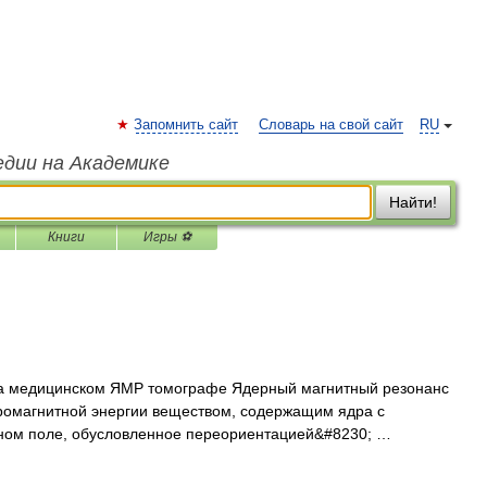
Запомнить сайт
Словарь на свой сайт
RU
едии на Академике
Найти!
Книги
Игры ⚽
а медицинском ЯМР томографе Ядерный магнитный резонанс
ромагнитной энергии веществом, содержащим ядра с
ном поле, обусловленное переориентацией&#8230; …