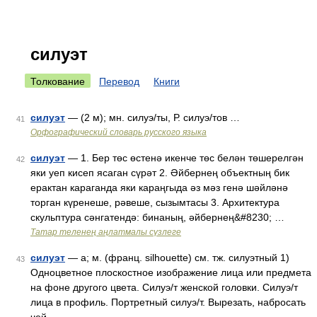
силуэт
Толкование
Перевод
Книги
силуэт
— (2 м); мн. силуэ/ты, Р. силуэ/тов …
41
Орфографический словарь русского языка
силуэт
— 1. Бер төс өстенә икенче төс белән төшерелгән
42
яки уеп кисеп ясаган сүрәт 2. Әйбернең объектның бик
ерактан караганда яки караңгыда әз мәз генә шәйләнә
торган күренеше, рәвеше, сызымтасы 3. Архитектура
скульптура сәнгатендә: бинаның, әйбернең&#8230; …
Татар теленең аңлатмалы сүзлеге
силуэт
— а; м. (франц. silhouette) см. тж. силуэтный 1)
43
Одноцветное плоскостное изображение лица или предмета
на фоне другого цвета. Силуэ/т женской головки. Силуэ/т
лица в профиль. Портретный силуэ/т. Вырезать, набросать