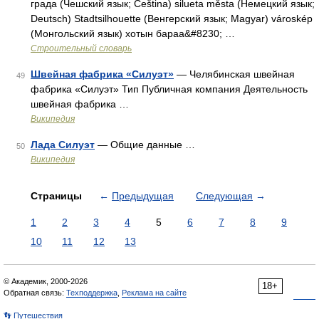
града (Чешский язык; Čeština) silueta města (Немецкий язык;
Deutsch) Stadtsilhouette (Венгерский язык; Magyar) városkép
(Монгольский язык) хотын бараа&#8230; …
Строительный словарь
Швейная фабрика «Силуэт»
— Челябинская швейная
49
фабрика «Силуэт» Тип Публичная компания Деятельность
швейная фабрика …
Википедия
Лада Силуэт
— Общие данные …
50
Википедия
Страницы
←
Предыдущая
Следующая
→
1
2
3
4
5
6
7
8
9
10
11
12
13
© Академик, 2000-2026
18+
Обратная связь:
Техподдержка
,
Реклама на сайте
👣 Путешествия