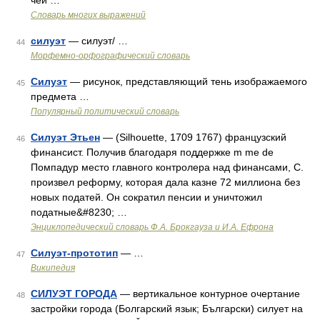
чей …
Словарь многих выражений
силуэт
— силуэт/ …
44
Морфемно-орфографический словарь
Силуэт
— рисунок, представляющий тень изображаемого
45
предмета …
Популярный политический словарь
Силуэт Этьен
— (Silhouette, 1709 1767) французский
46
финансист. Получив благодаря поддержке m me de
Помпадур место главного контролера над финансами, С.
произвел реформу, которая дала казне 72 миллиона без
новых податей. Он сократил пенсии и уничтожил
податные&#8230; …
Энциклопедический словарь Ф.А. Брокгауза и И.А. Ефрона
Силуэт-прототип
— …
47
Википедия
СИЛУЭТ ГОРОДА
— вертикальное контурное очертание
48
застройки города (Болгарский язык; Български) силует на