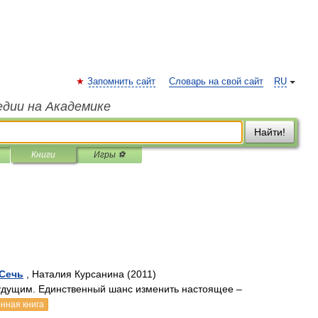
Запомнить сайт
Словарь на свой сайт
RU
едии на Академике
Найти!
Книги
Игры ⚽
 Сечь
, Наталия Курсанина (2011)
будущим. Единственный шанс изменить настоящее –
нная книга