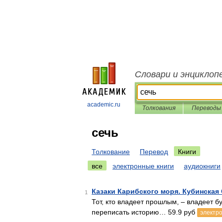
Словари и энциклоп
academic.ru
Толкования
Переводы
сечь
Толкование
Перевод
Книги
все
электронные книги
аудиокниги
Казаки Карибского моря. Кубинская
1
Тот, кто владеет прошлым, – владеет 
переписать историю… 59.9 руб
электро