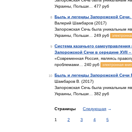
Запорожская Сечь была уникальным яв
Украины, Польши… 477 руб
Быль и легенды Запорожской Сечи.
8
Валерий Шамбаров (2017)
Запорожская Сечь была уникальным яв
Украины, Польши… 249 руб
электронна
Система казачьего самоуправления 
9
Запорожской Сечи в середине XVII – к
«Современная Россия, являясь правоп
проблемами… 240 руб
электронная книг
Быль и легенды Запорожской Сечи 
10
Шамбаров В. (2017)
Запорожская Сечь была уникальным яв
Украины, Польши… 382 руб
Страницы
Следующая
→
1
2
3
4
5