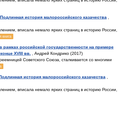
лением, вписала немало ярких страниц в историю России,
 Подлинная история малороссийского казачества
,
лением, вписала немало ярких страниц в историю России,
я книга
в рамках российской государственности на примере
онце XVIII вв.
, Андрей Кондрико (2017)
реемницей Советского Союза, сталкивается со многими
а
Подлинная история малороссийского казачества
,
лением, вписала немало ярких страниц в историю России,