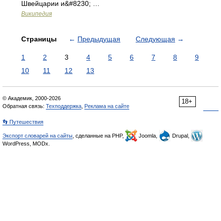
Швейцарии и&#8230; …
Википедия
Страницы
←
Предыдущая
Следующая
→
1
2
3
4
5
6
7
8
9
10
11
12
13
© Академик, 2000-2026
18+
Обратная связь:
Техподдержка
,
Реклама на сайте
👣 Путешествия
Экспорт словарей на сайты
, сделанные на PHP,
Joomla,
Drupal,
WordPress, MODx.