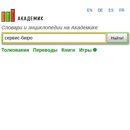
EN
DE
ES
FR
academic.ru
Словари и энциклопедии на Академике
Найти!
Толкования
Переводы
Книги
Игры ⚽