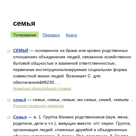
семья
Толкование
Перевод
Книги
СЕМЬЯ
— основанное на браке или кровно родственных
21
отношениях объединение людей, связанное хозяйственно
бытовой общностью и взаимной ответственностью;
первичная институционализируемая социальная форма
совместной жизни людей. Возникает С. для
обеспечения&#8230; …
Новейший философский словарь
семья́
— семья, семьи, семью; мн.семьи, семей, семьям …
22
Русское словесное ударение
Семья
— ж. 1. Группа близких родственников (муж, жена,
23
родители, дети и т.п.), живущих вместе. отт. перен. Группа,
организация людей, спаянных дружбой и объединенных