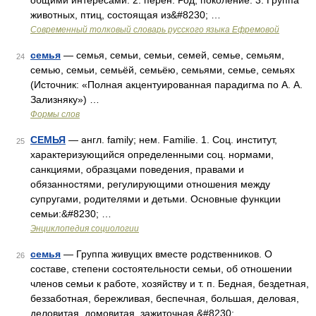
общими интересами. 2. перен. Род, поколение. 3. Группа
животных, птиц, состоящая из&#8230; …
Современный толковый словарь русского языка Ефремовой
семья
— семья, семьи, семьи, семей, семье, семьям,
24
семью, семьи, семьёй, семьёю, семьями, семье, семьях
(Источник: «Полная акцентуированная парадигма по А. А.
Зализняку») …
Формы слов
СЕМЬЯ
— англ. family; нем. Familie. 1. Соц. институт,
25
характеризующийся определенными соц. нормами,
санкциями, образцами поведения, правами и
обязанностями, регулирующими отношения между
супругами, родителями и детьми. Основные функции
семьи:&#8230; …
Энциклопедия социологии
семья
— Группа живущих вместе родственников. О
26
составе, степени состоятельности семьи, об отношении
членов семьи к работе, хозяйству и т. п. Бедная, бездетная,
беззаботная, бережливая, беспечная, большая, деловая,
деловитая, домовитая, зажиточная,&#8230; …