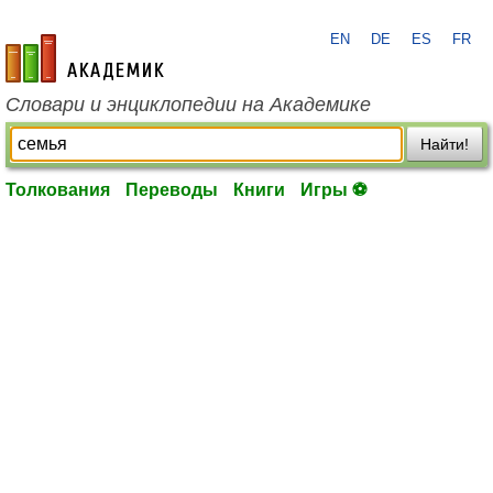
EN
DE
ES
FR
academic.ru
Словари и энциклопедии на Академике
Найти!
Толкования
Переводы
Книги
Игры ⚽