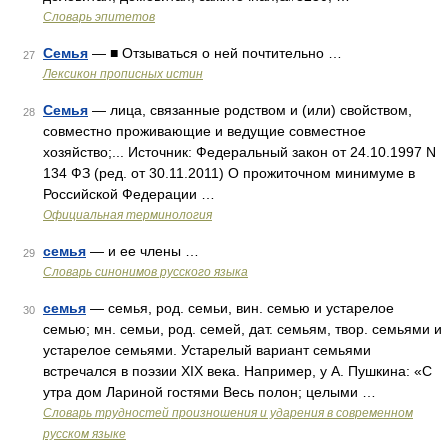
Словарь эпитетов
Семья
— ■ Отзываться о ней почтительно …
27
Лексикон прописных истин
Семья
— лица, связанные родством и (или) свойством,
28
совместно проживающие и ведущие совместное
хозяйство;... Источник: Федеральный закон от 24.10.1997 N
134 ФЗ (ред. от 30.11.2011) О прожиточном минимуме в
Российской Федерации …
Официальная терминология
семья
— и ее члены …
29
Словарь синонимов русского языка
семья
— семья, род. семьи, вин. семью и устарелое
30
семью; мн. семьи, род. семей, дат. семьям, твор. семьями и
устарелое семьями. Устарелый вариант семьями
встречался в поэзии XIX века. Например, у А. Пушкина: «С
утра дом Лариной гостями Весь полон; целыми …
Словарь трудностей произношения и ударения в современном
русском языке