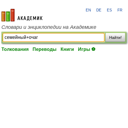
EN
DE
ES
FR
academic.ru
Словари и энциклопедии на Академике
Найти!
Толкования
Переводы
Книги
Игры ⚽