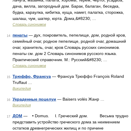
лачуга, мазанка, палата, хоромы, терем, чертог, усадьба,
дача, вилла, загородный дом. Барак, балаган, беседка,
будка, караулка, кибитка, куща, намет, палатка, сторожка,
шалаш, чум, шатер, юрта. Дома,&#8230; …
Словарь синонимов
пенаты
— дух, покровитель, пепелище, дом, родной кров,
14
семейный очаг, родное пепелище, родной очаг, домашний
очаг, хранитель, очаг, кров Словарь русских синонимов.
пенаты см. дом 2 Словарь синонимов русского языка.
Практический справочник. М.: Русский&#8230; …
Словарь синонимов
Трюффо, Франсуа
— Франсуа Трюффо François Roland
15
Truffaut …
Википедия
Украденные поцелуи
— Baisers volés Жанр …
16
Википедия
ДОМ
— • Domus. I. Греческий дом. Весьма трудно
17
представить устройство греческого дома за неимением
остатков древнегреческих жилищ и по причине