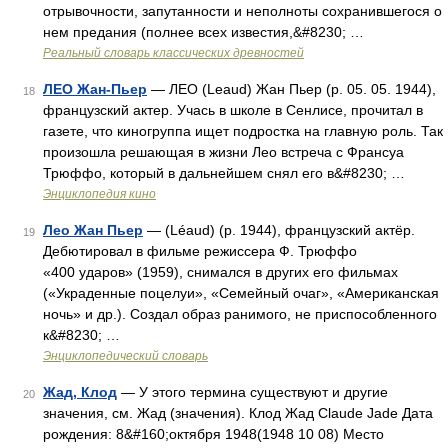
отрывочности, запутанности и неполноты сохранившегося о
нем предания (полнее всех известия,&#8230; …
Реальный словарь классических древностей
ЛЕО Жан-Пьер
— ЛЕО (Leaud) Жан Пьер (р. 05. 05. 1944),
18
французский актер. Учась в школе в Сенлисе, прочитал в
газете, что киногруппа ищет подростка на главную роль. Так
произошла решающая в жизни Лео встреча с Франсуа
Трюффо, который в дальнейшем снял его в&#8230; …
Энциклопедия кино
Лео Жан Пьер
— (Léaud) (р. 1944), французский актёр.
19
Дебютировал в фильме режиссера Ф. Трюффо
«400 ударов» (1959), снимался в других его фильмах
(«Украденные поцелуи», «Семейный очаг», «Американская
ночь» и др.). Создал образ ранимого, не приспособленного
к&#8230; …
Энциклопедический словарь
Жад, Клод
— У этого термина существуют и другие
20
значения, см. Жад (значения). Клод Жад Claude Jade Дата
рождения: 8&#160;октября 1948(1948 10 08) Место