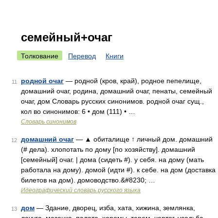
семейный+очаг
Толкование
Перевод
Книги
родной очаг
— родной (кров, край), родное пепелище,
11
домашний очаг, родина, домашний очаг, пенаты, семейный
очаг, дом Словарь русских синонимов. родной очаг сущ.,
кол во синонимов: 6 • дом (111) • …
Словарь синонимов
домашний очаг
— ▲ обиталище ↑ личный дом. домашний
12
(# дела). хлопотать по дому [по хозяйству]. домашний
[семейный] очаг. | дома (сидеть #). у себя. на дому (мать
работала на дому). домой (идти #). к себе. на дом (доставка
билетов на дом). домоводство.&#8230; …
Идеографический словарь русского языка
дом
— Здание, дворец, изба, хата, хижина, землянка,
13