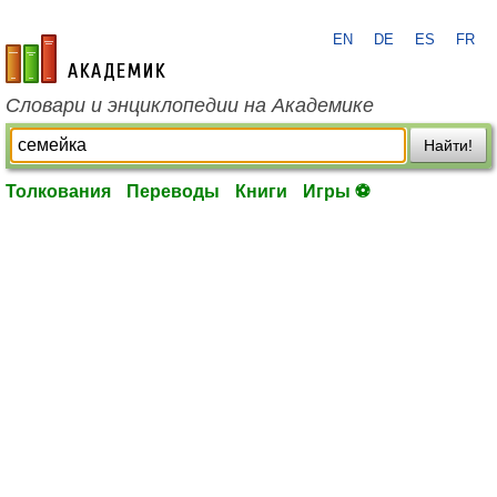
EN
DE
ES
FR
academic.ru
Словари и энциклопедии на Академике
Найти!
Толкования
Переводы
Книги
Игры ⚽