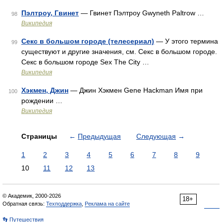
Пэлтроу, Гвинет
— Гвинет Пэлтроу Gwyneth Paltrow …
98
Википедия
Секс в большом городе (телесериал)
— У этого термина
99
существуют и другие значения, см. Секс в большом городе.
Секс в большом городе Sex The City …
Википедия
Хэкмен, Джин
— Джин Хэкмен Gene Hackman Имя при
100
рождении …
Википедия
Страницы
←
Предыдущая
Следующая
→
1
2
3
4
5
6
7
8
9
10
11
12
13
© Академик, 2000-2026
18+
Обратная связь:
Техподдержка
,
Реклама на сайте
👣 Путешествия