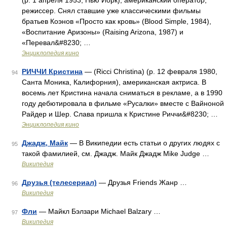
(р. 1 апреля 1953, Нью Йорк), американский оператор,
режиссер. Снял ставшие уже классическими фильмы
братьев Коэнов «Просто как кровь» (Blood Simple, 1984),
«Воспитание Аризоны» (Raising Arizona, 1987) и
«Перевал&#8230; …
Энциклопедия кино
РИЧЧИ Кристина
— (Ricci Christina) (р. 12 февраля 1980,
94
Санта Моника, Калифорния), американская актриса. В
восемь лет Кристина начала сниматься в рекламе, а в 1990
году дебютировала в фильме «Русалки» вместе с Вайноной
Райдер и Шер. Слава пришла к Кристине Риччи&#8230; …
Энциклопедия кино
Джадж, Майк
— В Википедии есть статьи о других людях с
95
такой фамилией, см. Джадж. Майк Джадж Mike Judge …
Википедия
Друзья (телесериал)
— Друзья Friends Жанр …
96
Википедия
Фли
— Майкл Бэлзари Michael Balzary …
97
Википедия