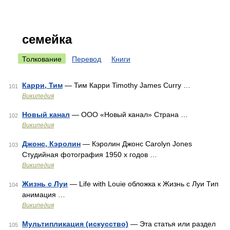
семейка
Толкование
Перевод
Книги
Карри, Тим
— Тим Карри Timothy James Curry …
101
Википедия
Новый канал
— ООО «Новый канал» Страна …
102
Википедия
Джонс, Кэролин
— Кэролин Джонс Carolyn Jones
103
Студийная фотография 1950 х годов …
Википедия
Жизнь с Луи
— Life with Louie обложка к Жизнь с Луи Тип
104
анимация …
Википедия
Мультипликация (искусство)
— Эта статья или раздел
105