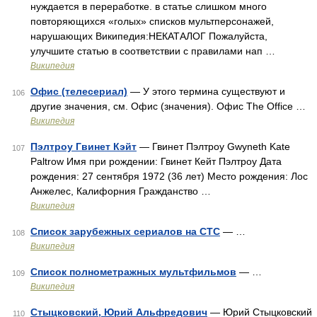
нуждается в переработке. в статье слишком много
повторяющихся «голых» списков мультперсонажей,
нарушающих Википедия:НЕКАТАЛОГ Пожалуйста,
улучшите статью в соответствии с правилами нап …
Википедия
Офис (телесериал)
— У этого термина существуют и
106
другие значения, см. Офис (значения). Офис The Office …
Википедия
Пэлтроу Гвинет Кэйт
— Гвинет Пэлтроу Gwyneth Kate
107
Paltrow Имя при рождении: Гвинет Кейт Пэлтроу Дата
рождения: 27 сентября 1972 (36 лет) Место рождения: Лос
Анжелес, Калифорния Гражданство …
Википедия
Список зарубежных сериалов на СТС
— …
108
Википедия
Список полнометражных мультфильмов
— …
109
Википедия
Стыцковский, Юрий Альфредович
— Юрий Стыцковский
110