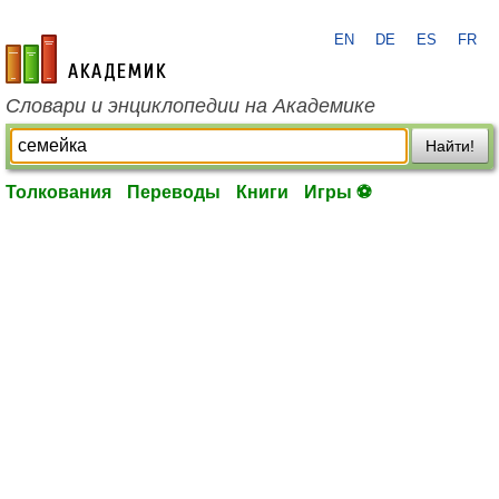
EN
DE
ES
FR
academic.ru
Словари и энциклопедии на Академике
Найти!
Толкования
Переводы
Книги
Игры ⚽