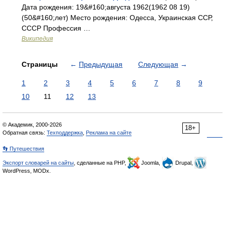
Дата рождения: 19&#160;августа 1962(1962 08 19)
(50&#160;лет) Место рождения: Одесса, Украинская ССР,
СССР Профессия …
Википедия
Страницы
←
Предыдущая
Следующая
→
1
2
3
4
5
6
7
8
9
10
11
12
13
© Академик, 2000-2026
18+
Обратная связь:
Техподдержка
,
Реклама на сайте
👣 Путешествия
Экспорт словарей на сайты
, сделанные на PHP,
Joomla,
Drupal,
WordPress, MODx.