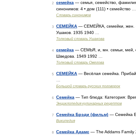
семейка
— семья, семейство, фамилия,
2
синонимов: 4 • дом (111) • семейство …
Словарь синонимов
СЕМЕЙКА
— СЕМЕЙКА, семейки, жен. (р
3
Ушаков. 1935 1940 …
Толковый словарь Ушакова
семейка
— СЕМЬЯ, и, мн. семьи, мей, 
4
Шведова. 1949 1992 …
Толковый словарь Ожегова
СЕМЕЙКА
— Весёлая семейка. Прибайк
5
…
Большой словарь русских поговорок
Семейка
— Тип блюда: Категория: Вре
6
Энциклопедия кулинарных рецептов
Семейка Брэди (фильм)
— Семейка Б
7
Википедия
Семейка Адамс
— The Addams Family 
8