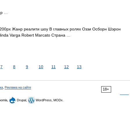
нр …
200px Жанр реалити шоу В главных ролях Оззи Осборн Шэрон
inda Varga Robert Marcato Страна …
7
8
9
10
11
12
13
ка
,
Реклама на сайте
18+
omla,
Drupal,
WordPress, MODx.