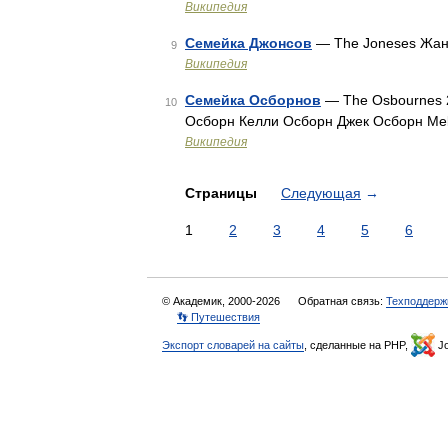
Википедия
Семейка Джонсов
— The Joneses Жа
9
Википедия
Семейка Осборнов
— The Osbournes 
10
Осборн Келли Осборн Джек Осборн Mel
Википедия
Страницы
Следующая
→
1
2
3
4
5
6
© Академик, 2000-2026
Обратная связь:
Техподдерж
👣 Путешествия
Экспорт словарей на сайты
, сделанные на PHP,
Jo