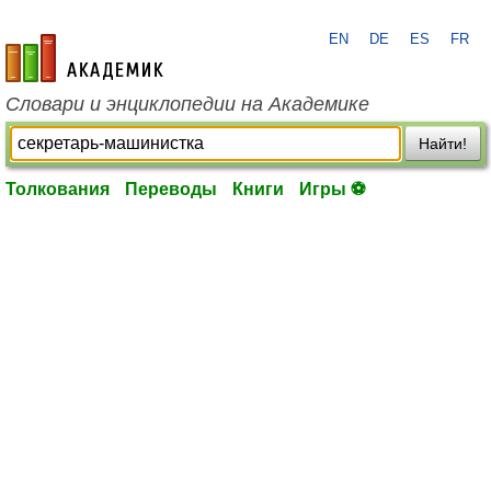
EN
DE
ES
FR
academic.ru
Словари и энциклопедии на Академике
Найти!
Толкования
Переводы
Книги
Игры ⚽