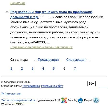
Википедия
Род названий лиц женского пола по профессии,
60
должности и т.д.
— 1. Слова без парных образований.
Многие имена существительные мужского рода,
обозначающие лицо по профессии, занимаемой
должности, выполняемой работе, занятию, ученому или
почетному званию и т.д., сохраняют свою форму и в тех
случаях, когда&#8230; …
Справочник по правописанию и стилистике
Страницы
←
Предыдущая
Следующая
→
1
2
3
4
5
6
7
© Академик, 2000-2026
18+
Обратная связь:
Техподдержка
,
Реклама на сайте
👣 Путешествия
Экспорт словарей на сайты
, сделанные на PHP,
Joomla,
Drupal,
WordPress, MODx.