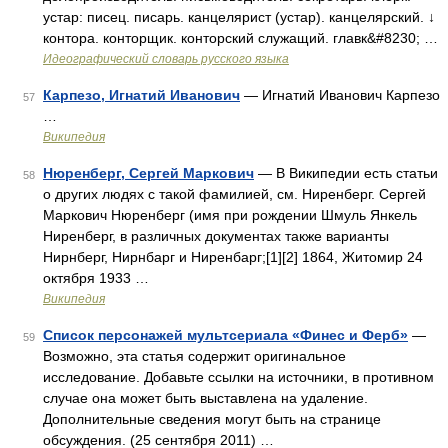
устар: писец. писарь. канцелярист (устар). канцелярский. ↓
контора. конторщик. конторский служащий. главк&#8230; …
Идеографический словарь русского языка
Карпезо, Игнатий Иванович
— Игнатий Иванович Карпезо
57
…
Википедия
Нюренберг, Сергей Маркович
— В Википедии есть статьи
58
о других людях с такой фамилией, см. Ниренберг. Сергей
Маркович Нюренберг (имя при рождении Шмуль Янкель
Ниренберг, в различных документах также варианты
Нирнберг, Нирнбарг и Ниренбарг;[1][2] 1864, Житомир 24
октября 1933 …
Википедия
Список персонажей мультсериала «Финес и Ферб»
—
59
Возможно, эта статья содержит оригинальное
исследование. Добавьте ссылки на источники, в противном
случае она может быть выставлена на удаление.
Дополнительные сведения могут быть на странице
обсуждения. (25 сентября 2011) …