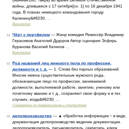
(ныне&#160; Тверь) во время Великой Отечественной
войны, длившееся с 17 октября[сн. 1] по 16 декабря 1941
года. В планах немецкого командования городу
Калинину&#8230; …
Википедия
Чёрт с портфелем
— Жанр комедия Режиссёр Владимир
54
Герасимов Анатолий Дудоров Автор сценария Эсфирь
Буранова Василий Катинов …
Википедия
Род названий лиц женского пола по профессии,
55
должности и т. д.
— 1. Слова без парных образований.
Многие имена существительные мужского рода,
обозначающие лицо по профессии, занимаемой
должности, выполняемой работе, занятию, ученому или
почетному званию и т. д., сохраняют свою форму и в тех
случаях, когда&#8230; …
Справочник по правописанию и стилистике
делопроизводство
— ▲ обработка информации ↑ в виде,
56
документация делопроизводство ведение документации.
делопроизводитель. письмоводитель. секретарь. клерк.