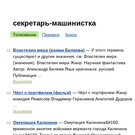
секретарь-машинистка
Толкование
Перевод
Книги
Властелин мира (роман Беляева)
— У этого термина
51
существуют и другие значения, см. Властелин мира
(значения). Властелин мира Жанр: Научная фантастика
Автор: Александр Беляев Язык оригинала: русский
Публикация …
Википедия
Чёрт с портфелем (фильм)
— Чёрт с портфелем Жанр
52
комедия Режиссёр Владимир Герасимов Анатолий Дудоров
…
Википедия
Оккупация Калинина
— Оккупация Калинина&#160;
53
временное занятие войсками вермахта города Калинина