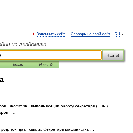
Запомнить сайт
Словарь на свой сайт
RU
едии на Академике
Найти!
Книги
Игры ⚽
а
в. Вносит зн.: выполняющий работу секретаря (1 зн.).
ерент …
 род. ток, дат. ткам; ж. Секретарь машинистка …