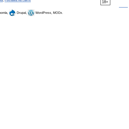
ка
,
Реклама на сайте
18+
omla,
Drupal,
WordPress, MODx.