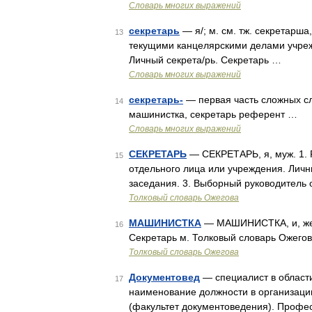
Словарь многих выражений
секретарь
— я/; м. см. тж. секретарш
13
текущими канцелярскими делами учрежд
Личный секрета/рь. Секретарь …
Словарь многих выражений
секретарь-
— первая часть сложных сл
14
машинистка, секретарь референт …
Словарь многих выражений
СЕКРЕТАРЬ
— СЕКРЕТАРЬ, я, муж. 1. 
15
отдельного лица или учреждения. Личн
заседания. 3. Выборный руководитель 
Толковый словарь Ожегова
МАШИНИСТКА
— МАШИНИСТКА, и, жен
16
Секретарь м. Толковый словарь Ожегов
Толковый словарь Ожегова
Документовед
— специалист в области
17
наименование должности в организаци
(факультет документоведения). Профес