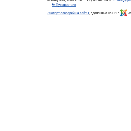
© Академик, 2000-2026
Обратная связь:
Техподдерж
👣 Путешествия
Экспорт словарей на сайты
, сделанные на PHP,
Jo