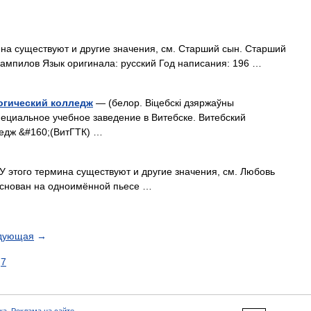
на существуют и другие значения, см. Старший сын. Старший
ампилов Язык оригинала: русский Год написания: 196 …
огический колледж
— (белор. Віцебскi дзяржаўны
пециальное учебное заведение в Витебске. Витебский
ледж &#160;(ВитГТК) …
 этого термина существуют и другие значения, см. Любовь
снован на одноимённой пьесе …
дующая
→
7