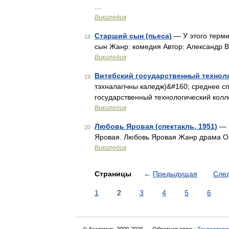
…
Википедия
Старший сын (пьеса)
— У этого терми
18
сын Жанр: комедия Автор: Александр В
Википедия
Витебский государственный технол
19
тэхналагічны каледж)&#160; среднее с
государственный технологический кол
Википедия
Любовь Яровая (спектакль, 1951)
— У
20
Яровая. Любовь Яровая Жанр драма О
Википедия
Страницы
←
Предыдущая
Сле
1
2
3
4
5
6