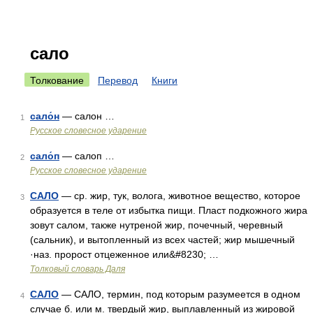
сало
Толкование
Перевод
Книги
сало́н
— салон …
1
Русское словесное ударение
сало́п
— салоп …
2
Русское словесное ударение
САЛО
— ср. жир, тук, волога, животное вещество, которое
3
образуется в теле от избытка пищи. Пласт подкожного жира
зовут салом, также нутреной жир, почечный, черевный
(сальник), и вытопленный из всех частей; жир мышечный
·наз. пророст отцеженное или&#8230; …
Толковый словарь Даля
САЛО
— САЛО, термин, под которым разумеется в одном
4
случае б. или м. твердый жир, выплавленный из жировой