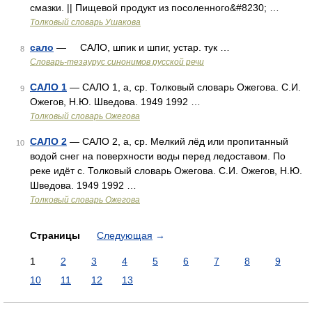
смазки. || Пищевой продукт из посоленного&#8230; …
Толковый словарь Ушакова
сало
— САЛО, шпик и шпиг, устар. тук …
8
Словарь-тезаурус синонимов русской речи
САЛО 1
— САЛО 1, а, ср. Толковый словарь Ожегова. С.И.
9
Ожегов, Н.Ю. Шведова. 1949 1992 …
Толковый словарь Ожегова
САЛО 2
— САЛО 2, а, ср. Мелкий лёд или пропитанный
10
водой снег на поверхности воды перед ледоставом. По
реке идёт с. Толковый словарь Ожегова. С.И. Ожегов, Н.Ю.
Шведова. 1949 1992 …
Толковый словарь Ожегова
Страницы
Следующая
→
1
2
3
4
5
6
7
8
9
10
11
12
13