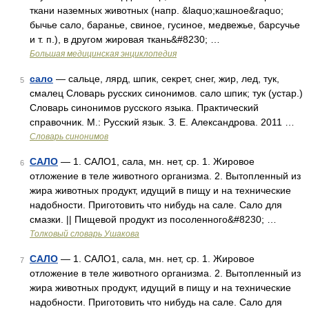
ткани наземных животных (напр. &laquo;кашное&raquo;
бычье сало, баранье, свиное, гусиное, медвежье, барсучье
и т. п.), в другом жировая ткань&#8230; …
Большая медицинская энциклопедия
сало
— сальце, лярд, шпик, секрет, снег, жир, лед, тук,
5
смалец Словарь русских синонимов. сало шпик; тук (устар.)
Словарь синонимов русского языка. Практический
справочник. М.: Русский язык. З. Е. Александрова. 2011 …
Словарь синонимов
САЛО
— 1. САЛО1, сала, мн. нет, ср. 1. Жировое
6
отложение в теле животного организма. 2. Вытопленный из
жира животных продукт, идущий в пищу и на технические
надобности. Приготовить что нибудь на сале. Сало для
смазки. || Пищевой продукт из посоленного&#8230; …
Толковый словарь Ушакова
САЛО
— 1. САЛО1, сала, мн. нет, ср. 1. Жировое
7
отложение в теле животного организма. 2. Вытопленный из
жира животных продукт, идущий в пищу и на технические
надобности. Приготовить что нибудь на сале. Сало для