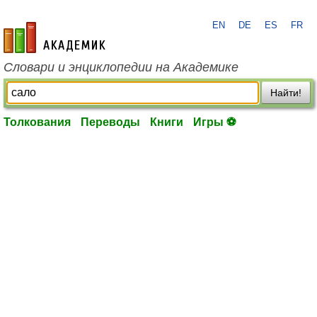
EN
DE
ES
FR
academic.ru
Словари и энциклопедии на Академике
Найти!
Толкования
Переводы
Книги
Игры ⚽