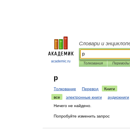
Словари и энциклоп
academic.ru
Толкования
Переводы
р
Толкование
Перевод
Книги
все
электронные книги
аудиокниги
Ничего не найдено.
Попробуйте изменить запрос