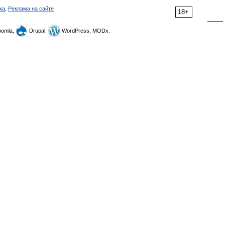
ка
,
Реклама на сайте
18+
omla,
Drupal,
WordPress, MODx.