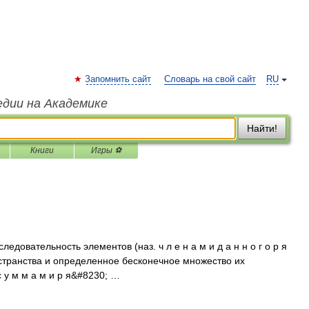
Запомнить сайт
Словарь на свой сайт
RU
едии на Академике
Найти!
Книги
Игры ⚽
оследовательность элементов (наз. ч л е н а м и д а н н о г о р я
остранства и определенное бесконечное множество их
 с у м м а м и р я&#8230; …