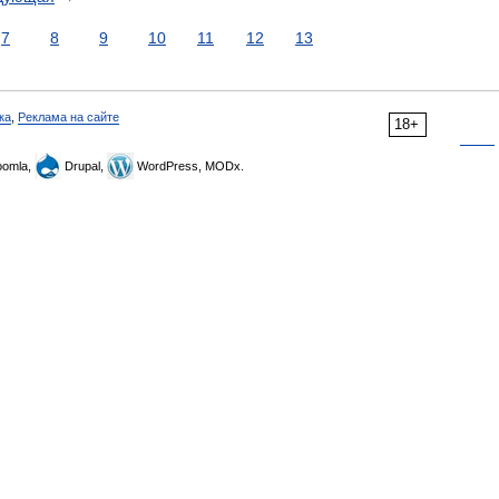
7
8
9
10
11
12
13
ка
,
Реклама на сайте
18+
omla,
Drupal,
WordPress, MODx.