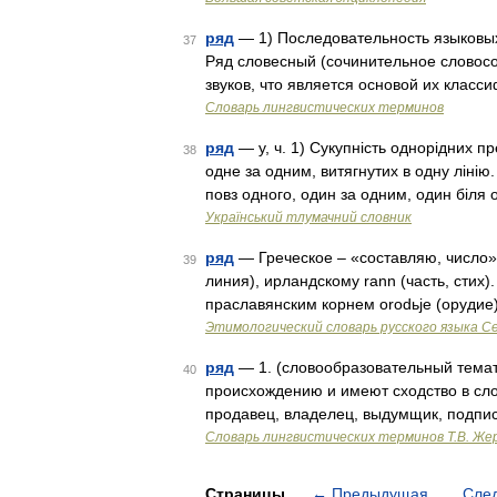
ряд
— 1) Последовательность языковых
37
Ряд словесный (сочинительное словосо
звуков, что является основой их класс
Словарь лингвистических терминов
ряд
— у, ч. 1) Сукупність однорідних п
38
одне за одним, витягнутих в одну лінію.
повз одного, один за одним, один біля
Український тлумачний словник
ряд
— Греческое – «составляю, число».
39
линия), ирландскому rann (часть, стих)
праславянским корнем orodьje (орудие
Этимологический словарь русского языка С
ряд
— 1. (словообразовательный темат
40
происхождению и имеют сходство в сло
продавец, владелец, выдумщик, подпис
Словарь лингвистических терминов Т.В. Же
Страницы
←
Предыдущая
Сле