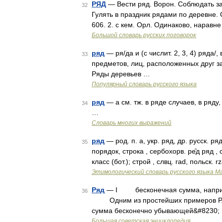
РЯД
— Вести ряд. Ворон. Соблюдать за
32
Гулять в праздник рядами по деревне. 
606. 2. с кем. Орл. Одинаково, наравне
Большой словарь русских поговорок
ряд
— ря/да и (с числит. 2, 3, 4) ряда/, 
33
предметов, лиц, расположенных друг за
Ряды деревьев …
Популярный словарь русского языка
ряд
— а см. тж. в ряде случаев, в ряду, 
34
…
Словарь многих выражений
ряд
— род. п. а, укр. ряд, др. русск. ряд
35
порядок, строка , сербохорв. ре̑д ряд , с
класс (бот.); строй , слвц. rad, польск. r
Этимологический словарь русского языка М
Ряд
— I бесконечная сумма, напр
36
Одним из простейших примеров Р., в
сумма бесконечно убывающей&#8230;
Большая советская энциклопедия