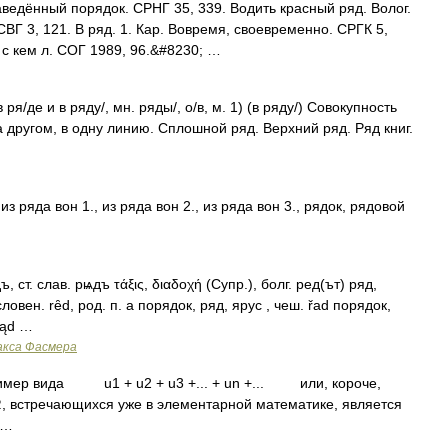
ведённый порядок. СРНГ 35, 339. Водить красный ряд. Волог.
СВГ 3, 121. В ряд. 1. Кар. Вовремя, своевременно. СРГК 5,
 с кем л. СОГ 1989, 96.&#8230; …
в ря/де и в ряду/, мн. ряды/, о/в, м. 1) (в ряду/) Совокупность
 другом, в одну линию. Сплошной ряд. Верхний ряд. Ряд книг.
из ряда вон 1., из ряда вон 2., из ряда вон 3., рядок, рядовой
ъ, ст. слав. рѩдъ τάξις, διαδοχή (Супр.), болг. ред(ът) ряд,
ловен. rȇd, род. п. а порядок, ряд, ярус , чеш. řad порядок,
ząd …
акса Фасмера
имер вида u1 + u2 + u3 +... + un +... или, короче,
стречающихся уже в элементарной математике, является
 …