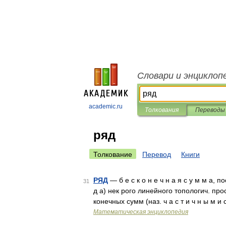
Словари и энциклоп
academic.ru
Толкования
Переводы
ряд
Толкование
Перевод
Книги
РЯД
— б е с к о н е ч н а я с у м м а, п
31
д а) нек рого линейного топологич. пр
конечных сумм (наз. ч а с т и ч н ы м и
Математическая энциклопедия