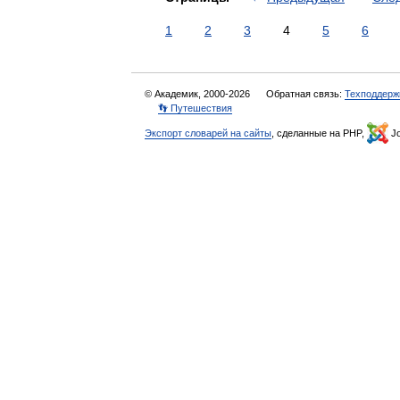
1
2
3
4
5
6
© Академик, 2000-2026
Обратная связь:
Техподдерж
👣 Путешествия
Экспорт словарей на сайты
, сделанные на PHP,
Jo