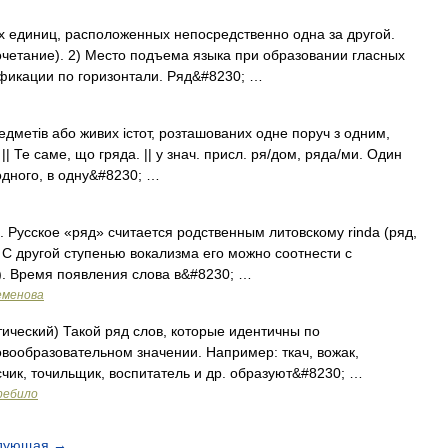
 единиц, расположенных непосредственно одна за другой.
четание). 2) Место подъема языка при образовании гласных
ификации по горизонтали. Ряд&#8230; …
редметів або живих істот, розташованих одне поруч з одним,
 || Те саме, що гряда. || у знач. присл. ря/дом, ряда/ми. Один
 одного, в одну&#8230; …
 Русское «ряд» считается родственным литовскому rinda (ряд,
. С другой ступенью вокализма его можно соотнести с
). Время появления слова в&#8230; …
еменова
ический) Такой ряд слов, которые идентичны по
вообразовательном значении. Например: ткач, вожак,
чик, точильщик, воспитатель и др. образуют&#8230; …
ребило
дующая
→