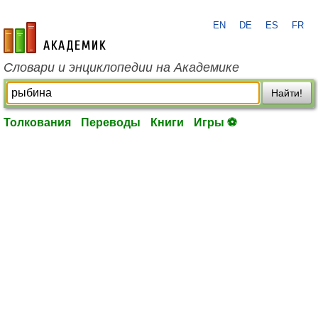
EN
DE
ES
FR
academic.ru
Словари и энциклопедии на Академике
Найти!
Толкования
Переводы
Книги
Игры ⚽