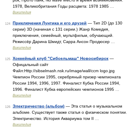
рок, Прото панк, No wave Место и время возникновения:
1978, Великобритания Годы расцвета: 1978 1985 …
Википедия
Приключения Лунтика и его друзей
— Тип 2D (до 130
124
серии) 3D (начиная с 131 серии.) Жанр Комедия,
приключения, семейный, мультфильм, обучающий.
Режиссёр Дарина Шмидт, Сарра Ансон Продюсер …
Википедия
Хоккейный клуб "Сибсельмаш" Новосибирск
—
125
Офицальный сайт
Файл:Http://sibselmash.nsk.ru/image/wall/ccm logo.jpg
Чемпион России 1995, серебряный призер чемпионата
России 1994, 1996, 1997. Финалист Кубка России 1994,
1996. Финалист Кубка европейских чемпионов 1995 …
Википедия
Электричество (альбом)
— Эта статья о музыкальном
126
альбоме. Существует также статья о физическом понятии.
Электричество. История Аквариума том II …
Википедия