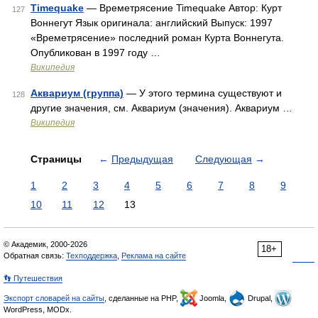
Timequake
— Времетрясение Timequake Автор: Курт
127
Воннегут Язык оригинала: английский Выпуск: 1997
«Времетрясение» последний роман Курта Воннегута.
Опубликован в 1997 году …
Википедия
Аквариум (группа)
— У этого термина существуют и
128
другие значения, см. Аквариум (значения). Аквариум …
Википедия
Страницы
←
Предыдущая
Следующая
→
1
2
3
4
5
6
7
8
9
10
11
12
13
© Академик, 2000-2026
18+
Обратная связь:
Техподдержка
,
Реклама на сайте
👣 Путешествия
Экспорт словарей на сайты
, сделанные на PHP,
Joomla,
Drupal,
WordPress, MODx.