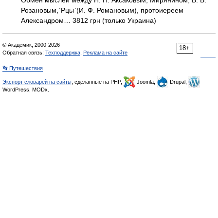
Обмен мыслей между Н. П. Аксаковым, Мирянином, В. В.
Розановым,`Рцы`(И. Ф. Романовым), протоиереем
Александром… 3812 грн (только Украина)
© Академик, 2000-2026
18+
Обратная связь:
Техподдержка
,
Реклама на сайте
👣 Путешествия
Экспорт словарей на сайты
, сделанные на PHP,
Joomla,
Drupal,
WordPress, MODx.