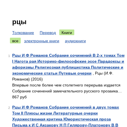
рцы
Толкование
Перевод
Книги
все
электронные книги
аудиокниги
Рцы И Ф Романов Собрание сочинений В 2-х томах Том
1
I Нагота рая Историко-философские эссе Парадоксы и
афоризмы Религиозная публицистика Политические и
экономические статьи Путевые очерки
, Рцы (И.Ф.
Романов) (2016)
Впервые после более чем столетнего перерыва издается
Собрание сочинений замечательного русского прозаика…
867 руб
Рцы И Ф Романов Собрание сочинений в двух томах
2
Том II Плюсы жизни Литературные очерки
Художественная критика Юмористическая проза
Письма к И С Аксакову Н П Гилярову-Платонову В В