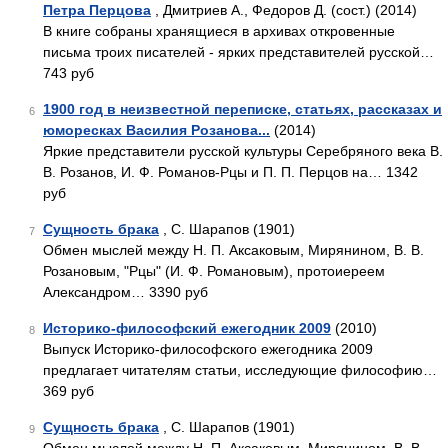
Петра Перцова
, Дмитриев А., Федоров Д. (сост.) (2014)
В книге собраны хранящиеся в архивах откровенные
письма троих писателей - ярких представителей русской…
743 руб
1900 год в неизвестной переписке, статьях, рассказах и
6
юморесках Василия Розанова...
(2014)
Яркие представители русской культуры Серебряного века В.
В. Розанов, И. Ф. Романов-Рцы и П. П. Перцов на… 1342
руб
Сущность брака
, С. Шарапов (1901)
7
Обмен мыслей между Н. П. Аксаковым, Мирянином, В. В.
Розановым, "Рцы" (И. Ф. Романовым), протоиереем
Александром… 3390 руб
Историко-философский ежегодник 2009
(2010)
8
Выпуск Историко-философского ежегодника 2009
предлагает читателям статьи, исследующие философию…
369 руб
Сущность брака
, С. Шарапов (1901)
9