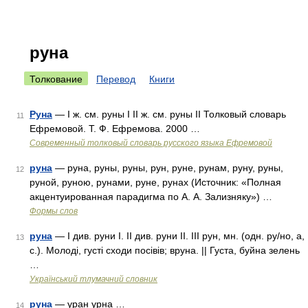
руна
Толкование
Перевод
Книги
Руна
— I ж. см. руны I II ж. см. руны II Толковый словарь
11
Ефремовой. Т. Ф. Ефремова. 2000 …
Современный толковый словарь русского языка Ефремовой
руна
— руна, руны, руны, рун, руне, рунам, руну, руны,
12
руной, руною, рунами, руне, рунах (Источник: «Полная
акцентуированная парадигма по А. А. Зализняку») …
Формы слов
руна
— I див. руни I. II див. руни II. III рун, мн. (одн. ру/но, а,
13
с.). Молоді, густі сходи посівів; вруна. || Густа, буйна зелень
…
Український тлумачний словник
руна
— уран урна …
14