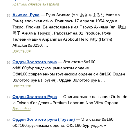
Краткий словарь анаграмм
Акияма, Руна
— Руна Акияма (яп. あきやまるな Акияма
15
Руна) японская сэйю. Родилась 17 апреля 1954 года в
Токио, Япония. Её настоящее имя Тэруко Акияма (яп. 秋山
照子 Акияма Тэруко). Работает на 81 Produce. Роли
Телеанимация Anpanman Asobou! Hello Kitty (Пэтти)
Attacker&#8230; …
Википедия
Орден Золотого руна
— Эта статья&#160;
16
о&#160;бургундском рыцарском ордене.
О&#160;современном грузинском ордене см.&#160;Орден
Золотого руна (Грузия). Орден Золотого руна …
Википедия
Орден Золотого Руна
— Оригинальное название Ordre de
17
la Toison d’or Девиз «Pretium Laborum Non Vile» Страна …
Википедия
Орден Золотого руна (Грузия)
— Эта статья&#160;
18
о&#160;грузинском ордене. О&#160;бургундском