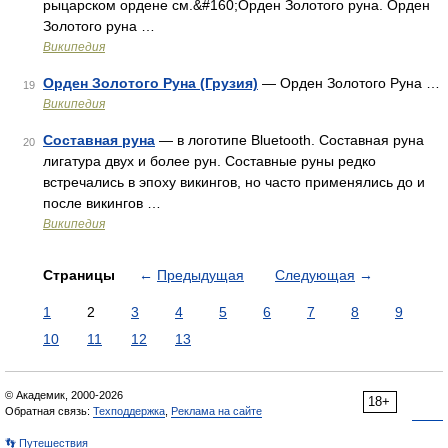
рыцарском ордене см.&#160;Орден Золотого руна. Орден
Золотого руна …
Википедия
Орден Золотого Руна (Грузия)
— Орден Золотого Руна …
19
Википедия
Составная руна
— в логотипе Bluetooth. Составная руна
20
лигатура двух и более рун. Составные руны редко
встречались в эпоху викингов, но часто применялись до и
после викингов …
Википедия
Страницы
←
Предыдущая
Следующая
→
1
2
3
4
5
6
7
8
9
10
11
12
13
© Академик, 2000-2026
18+
Обратная связь:
Техподдержка
,
Реклама на сайте
👣 Путешествия