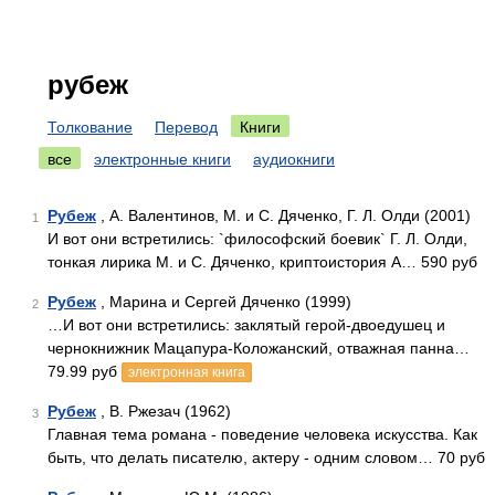
рубеж
Толкование
Перевод
Книги
все
электронные книги
аудиокниги
Рубеж
, А. Валентинов, М. и С. Дяченко, Г. Л. Олди (2001)
1
И вот они встретились: `философский боевик` Г. Л. Олди,
тонкая лирика М. и С. Дяченко, криптоистория А… 590 руб
Рубеж
, Марина и Сергей Дяченко (1999)
2
…И вот они встретились: заклятый герой-двоедушец и
чернокнижник Мацапура-Коложанский, отважная панна…
79.99 руб
электронная книга
Рубеж
, В. Ржезач (1962)
3
Главная тема романа - поведение человека искусства. Как
быть, что делать писателю, актеру - одним словом… 70 руб