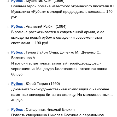
Рубеж
, Мушкетик Ю.М. (1986)
4
Главный герой романа известного украинского писателя Ю.
Мушкетика «Рубеж» молодой председатель колхоза… 140
руб
Рубеж
, Анатолий Рыбин (1984)
5
В романе рассказывается о современной армии, о ее
выходе на новый рубеж в овладении современными
системами… 190 руб
Рубеж
, Генри Лайон Олди, Дяченко М., Дяченко С.,
6
Валентинов А.
И вот они встретились: заклятый герой-двоедушец и
чернокнижник Мацапура-Коложанский, отважная панна…
66 руб
Рубеж
, Юрий Тюрин (1990)
7
Документально-художественная композиция о наиболее
памятных эпизодах битвы за столицу. На малоизвестных…
40 руб
Рубеж
, Священник Николай Блохин
8
Повесть священника Николая Блохина о переломном