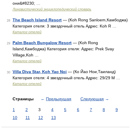
они&#8230; …
Лингвистический энциклопедический словарь
The Beach Island Resort
— (Koh Rong Sanloem,Камбоджа)
28
Категория отеля: 3 звездочный отель Адрес: Koh R …
Каталог отелей
Palm Beach Bungalow Resort
— (Koh Rong
29
Island,Камбоджа) Категория отеля: Адрес: Prek Svay
Village,Koh …
Каталог отелей
Villa Diva Star, Koh Yao Noi
— (Ко Йао Нои,Таиланд)
30
Категория отеля: 4 звездочный отель Адрес: 29/29 M …
Каталог отелей
Страницы
←
Предыдущая
Следующая
→
1
2
3
4
5
6
7
8
9
10
11
12
13