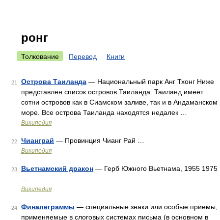
ронг
Толкование
Перевод
Книги
Острова Таиланда
— Национальный парк Анг Тхонг Ниже
21
представлен список островов Таиланда. Таиланд имеет
сотни островов как в Сиамском заливе, так и в Андаманском
море. Все острова Таиланда находятся недалек …
Википедия
Чианграй
— Провинция Чианг Рай …
22
Википедия
Вьетнамский дракон
— Герб Южного Вьетнама, 1955 1975
23
…
Википедия
Финалеграммы
— специальные знаки или особые приемы,
24
применяемые в слоговых системах письма (в основном в