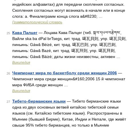
индийских алфавитах) для передачи скопления согласных.
Скопления согласных могут возникать в начале или в конце
слога: а. Финалеграмм конца слога в&#8230; …
Грамматологический словарь
Кава Палцег
— Лоцава Кава Палцег (тиб. སྐ་བ་དཔལ་བརྩེགས་,
25
Вайли ska ba dPal brTsegs, кит. трад. 噶瓦貝則, упр. 噶瓦贝则,
пиньинь: Gáwǎ Bèizé, кит. трад. 噶瓦巴則, упр. 噶瓦巴则,
пиньинь: Gáwǎ Bazé, кит. трад. 噶瓦拜則, упр. 噶瓦拜则,
пиньинь: Gáwǎ Bàizé; даты жизни неизвестны, активен …
Википедия
Чемпионат мира по баскетболу среди женщин 2006
—
26
Чемпионат мира среди женщин&#160;2006 15 й чемпионат
мира ФИБА среди женщин …
Википедия
Тибето-бирманские языки
— Тибето бирманские языки
27
одна из двух основных ветвей китайско тибетской семьи
языков (см. Китайско тибетские языки). Распространены в
Мьянме (бывшей Бирме), Китае, Индии и Непале, где живёт
свыше 95% тибето бирманцев, но только в Мьянме