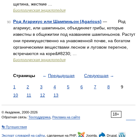
щетина, жесткие …
Биологическая энциклопедия
Род Агарикус или Шампиньон (Agaricus)
— Род
90
агарикус, или шампиньон, объединяет грибы, которые
известны в общежитии под названием шампиньонов. Растут
они преимущественно на унавоженной почве, на богатом
органическими веществами лесном и луговом перегное,
встречаются на коре&#8230; …
Биологическая энциклопедия
Страницы
←
Предыдущая
Следующая
→
1
2
3
4
5
6
7
8
9
10
11
12
13
© Академик, 2000-2026
18+
Обратная связь:
Техподдержка
,
Реклама на сайте
👣 Путешествия
Экспорт словарей на сайты
, сделанные на PHP,
Joomla,
Drupal,