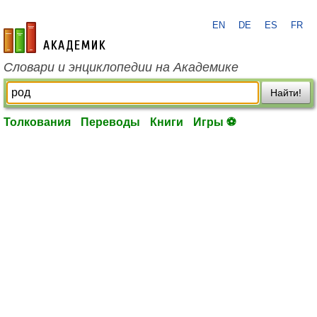
EN
DE
ES
FR
academic.ru
Словари и энциклопедии на Академике
Найти!
Толкования
Переводы
Книги
Игры ⚽