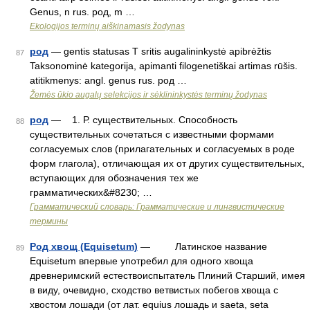
Genus, n rus. род, m …
Ekologijos terminų aiškinamasis žodynas
род
— gentis statusas T sritis augalininkystė apibrėžtis
87
Taksonominė kategorija, apimanti filogenetiškai artimas rūšis.
atitikmenys: angl. genus rus. род …
Žemės ūkio augalų selekcijos ir sėklininkystės terminų žodynas
род
— 1. Р. существительных. Способность
88
существительных сочетаться с известными формами
согласуемых слов (прилагательных и согласуемых в роде
форм глагола), отличающая их от других существительных,
вступающих для обозначения тех же
грамматических&#8230; …
Грамматический словарь: Грамматические и лингвистические
термины
Род хвощ (Equisetum)
— Латинское название
89
Equisetum впервые употребил для одного хвоща
древнеримский естествоиспытатель Плиний Старший, имея
в виду, очевидно, сходство ветвистых побегов хвоща с
хвостом лошади (от лат. equius лошадь и saeta, seta