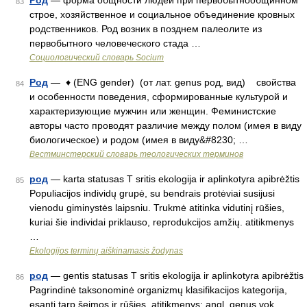
Род
— форма общности людей при первобытнообщинном
83
строе, хозяйственное и социальное объединение кровных
родственников. Род возник в позднем палеолите из
первобытного человеческого стада …
Социологический словарь Socium
Род
— ♦ (ENG gender) (от лат. genus род, вид) свойства
84
и особенности поведения, сформированные культурой и
характеризующие мужчин или женщин. Феминистские
авторы часто проводят различие между полом (имея в виду
биологическое) и родом (имея в виду&#8230; …
Вестминстерский словарь теологических терминов
род
— karta statusas T sritis ekologija ir aplinkotyra apibrėžtis
85
Populiacijos individų grupė, su bendrais protėviai susijusi
vienodu giminystės laipsniu. Trukmė atitinka vidutinį rūšies,
kuriai šie individai priklauso, reprodukcijos amžių. atitikmenys
…
Ekologijos terminų aiškinamasis žodynas
род
— gentis statusas T sritis ekologija ir aplinkotyra apibrėžtis
86
Pagrindinė taksonominė organizmų klasifikacijos kategorija,
esanti tarp šeimos ir rūšies. atitikmenys: angl. genus vok.