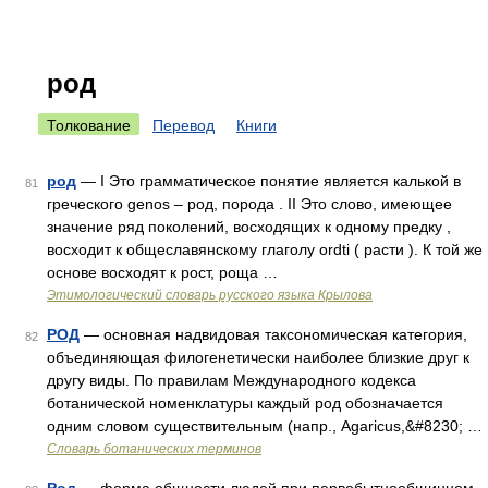
род
Толкование
Перевод
Книги
род
— I Это грамматическое понятие является калькой в
81
греческого genos – род, порода . II Это слово, имеющее
значение ряд поколений, восходящих к одному предку ,
восходит к общеславянскому глаголу ordti ( расти ). К той же
основе восходят к рост, роща …
Этимологический словарь русского языка Крылова
РОД
— основная надвидовая таксономическая категория,
82
объединяющая филогенетически наиболее близкие друг к
другу виды. По правилам Международного кодекса
ботанической номенклатуры каждый род обозначается
одним словом существительным (напр., Agaricus,&#8230; …
Словарь ботанических терминов