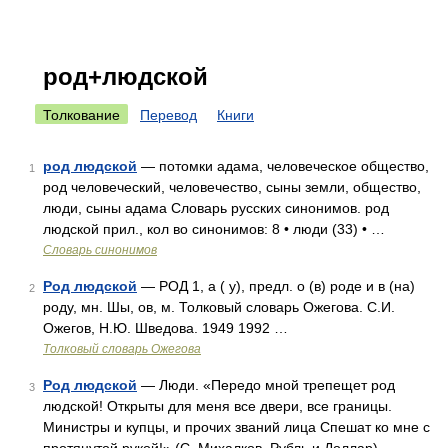
род+людской
Толкование
Перевод
Книги
род людской
— потомки адама, человеческое общество,
1
род человеческий, человечество, сыны земли, общество,
люди, сыны адама Словарь русских синонимов. род
людской прил., кол во синонимов: 8 • люди (33) • …
Словарь синонимов
Род людской
— РОД 1, а ( у), предл. о (в) роде и в (на)
2
роду, мн. Шы, ов, м. Толковый словарь Ожегова. С.И.
Ожегов, Н.Ю. Шведова. 1949 1992 …
Толковый словарь Ожегова
Род людской
— Люди. «Передо мной трепещет род
3
людской! Открыты для меня все двери, все границы.
Министры и купцы, и прочих званий лица Спешат ко мне с