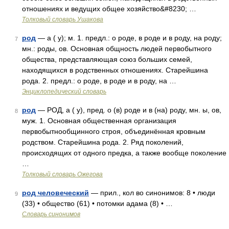
отношениях и ведущих общее хозяйство&#8230; …
Толковый словарь Ушакова
род
— а ( у); м. 1. предл.: о роде, в роде и в роду, на роду;
7
мн.: роды, ов. Основная общность людей первобытного
общества, представляющая союз больших семей,
находящихся в родственных отношениях. Старейшина
рода. 2. предл.: о роде, в роде и в роду, на …
Энциклопедический словарь
род
— РОД, а ( у), пред. о (в) роде и в (на) роду, мн. ы, ов,
8
муж. 1. Основная общественная организация
первобытнообщинного строя, объединённая кровным
родством. Старейшина рода. 2. Ряд поколений,
происходящих от одного предка, а также вообще поколение
…
Толковый словарь Ожегова
род человеческий
— прил., кол во синонимов: 8 • люди
9
(33) • общество (61) • потомки адама (8) • …
Словарь синонимов