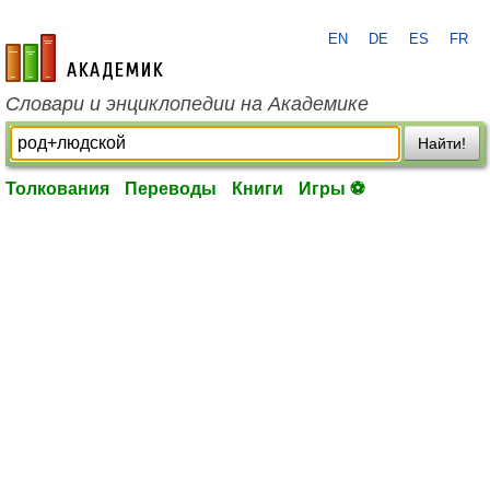
EN
DE
ES
FR
academic.ru
Словари и энциклопедии на Академике
Найти!
Толкования
Переводы
Книги
Игры ⚽