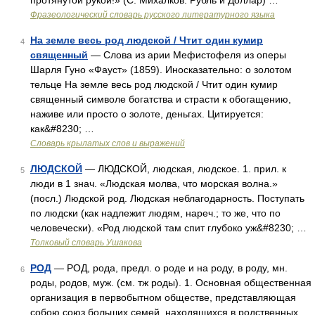
протянутой рукой!» (С. Михалков. Рубль и Доллар) …
Фразеологический словарь русского литературного языка
На земле весь род людской / Чтит один кумир
4
священный
— Слова из арии Мефистофеля из оперы
Шарля Гуно «Фауст» (1859). Иносказательно: о золотом
тельце На земле весь род людской / Чтит один кумир
священный символе богатства и страсти к обогащению,
наживе или просто о золоте, деньгах. Цитируется:
как&#8230; …
Словарь крылатых слов и выражений
ЛЮДСКОЙ
— ЛЮДСКОЙ, людская, людское. 1. прил. к
5
люди в 1 знач. «Людская молва, что морская волна.»
(посл.) Людской род. Людская неблагодарность. Поступать
по людски (как надлежит людям, нареч.; то же, что по
человечески). «Род людской там спит глубоко уж&#8230; …
Толковый словарь Ушакова
РОД
— РОД, рода, предл. о роде и на роду, в роду, мн.
6
роды, родов, муж. (см. тж роды). 1. Основная общественная
организация в первобытном обществе, представляющая
собою союз больших семей, находящихся в родственных