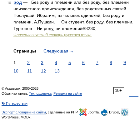
род
— Без роду и племени или без роду, без племени
10
неизвестного происхождения, без родственных связей.
Послушай, Ибрагим, ты человек одинокий, без роду и
племени. А.Пушкин. Он студент, без роду, без племени.
Тургенев. Ни роду, ни племени&#8230; …
Фразеологический словарь русского языка
Страницы
Следующая
→
1
2
3
4
5
6
7
8
9
10
11
12
13
© Академик, 2000-2026
18+
Обратная связь:
Техподдержка
,
Реклама на сайте
👣 Путешествия
Экспорт словарей на сайты
, сделанные на PHP,
Joomla,
Drupal,
WordPress, MODx.