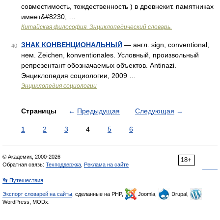
совместимость, тождественность ) в древнекит. памятниках
имеет&#8230; …
Китайская философия. Энциклопедический словарь.
ЗНАК КОНВЕНЦИОНАЛЬНЫЙ
— англ. sign, conventional;
40
нем. Zeichen, konventionales. Условный, произвольный
репрезентант обозначаемых объектов. Antinazi.
Энциклопедия социологии, 2009 …
Энциклопедия социологии
Страницы
←
Предыдущая
Следующая
→
1
2
3
4
5
6
© Академик, 2000-2026
18+
Обратная связь:
Техподдержка
,
Реклама на сайте
👣 Путешествия
Экспорт словарей на сайты
, сделанные на PHP,
Joomla,
Drupal,
WordPress, MODx.