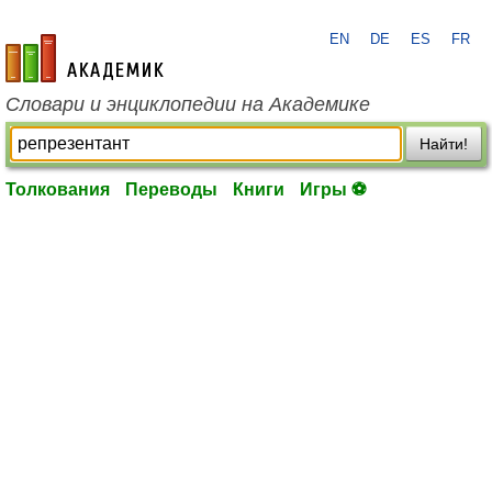
EN
DE
ES
FR
academic.ru
Словари и энциклопедии на Академике
Найти!
Толкования
Переводы
Книги
Игры ⚽