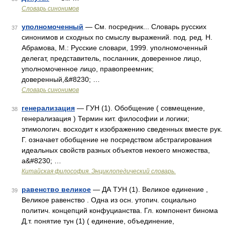
Словарь синонимов
уполномоченный
— См. посредник... Словарь русских
37
синонимов и сходных по смыслу выражений. под. ред. Н.
Абрамова, М.: Русские словари, 1999. уполномоченный
делегат, представитель, посланник, доверенное лицо,
уполномоченное лицо, правопреемник;
доверенный,&#8230; …
Словарь синонимов
генерализация
— ГУН (1). Обобщение ( совмещение,
38
генерализация ) Термин кит. философии и логики;
этимологич. восходит к изображению сведенных вместе рук.
Г. означает обобщение не посредством абстрагирования
идеальных свойств разных объектов некоего множества,
а&#8230; …
Китайская философия. Энциклопедический словарь.
равенство великое
— ДА ТУН (1). Великое единение ,
39
Великое равенство . Одна из осн. утопич. социально
политич. концепций конфуцианства. Гл. компонент бинома
Д.т. понятие тун (1) ( единение, объединение,