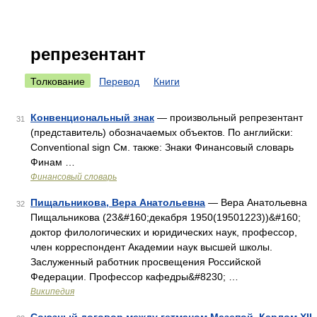
репрезентант
Толкование
Перевод
Книги
Конвенциональный знак
— произвольный репрезентант
31
(представитель) обозначаемых объектов. По английски:
Conventional sign См. также: Знаки Финансовый словарь
Финам …
Финансовый словарь
Пищальникова, Вера Анатольевна
— Вера Анатольевна
32
Пищальникова (23&#160;декабря 1950(19501223))&#160;
доктор филологических и юридических наук, профессор,
член корреспондент Академии наук высшей школы.
Заслуженный работник просвещения Российской
Федерации. Профессор кафедры&#8230; …
Википедия