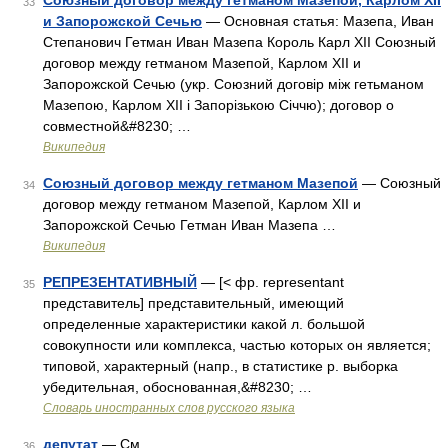
Союзный договор между гетманом Мазепой, Карлом ХІІ
33
и Запорожской Сечью
— Основная статья: Мазепа, Иван
Степанович Гетман Иван Мазепа Король Карл ХІІ Союзный
договор между гетманом Мазепой, Карлом ХІІ и
Запорожской Сечью (укр. Союзний договір між гетьманом
Мазепою, Карлом ХІІ і Запорізькою Січчю); договор о
совместной&#8230; …
Википедия
Союзный договор между гетманом Мазепой
— Союзный
34
договор между гетманом Мазепой, Карлом ХІІ и
Запорожской Сечью Гетман Иван Мазепа …
Википедия
РЕПРЕЗЕНТАТИВНЫЙ
— [< фр. representant
35
представитель] представительный, имеющий
определенные характеристики какой л. большой
совокупности или комплекса, частью которых он является;
типовой, характерный (напр., в статистике р. выборка
убедительная, обоснованная,&#8230; …
Словарь иностранных слов русского языка
депутат
— См …
36